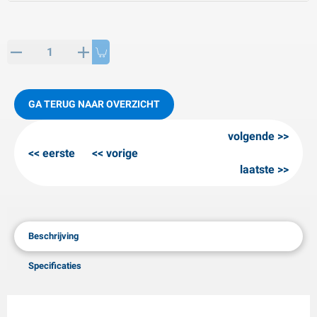
PP artikelen
interproducten
L-KO artikelen
neeuwkettingen
GA TERUG NAAR OVERZICHT
volgende
eerste
vorige
laatste
Beschrijving
Specificaties