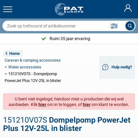
anhangernetten & toebehoren
uto interieur
eschermhoezen
fmeren
ampen
randblussers & blusdekens
ietstoebehoren
asStop® artikelen
Deutsch
fdekzeilen
uto exterieur
aravan & camper exterieur
nkeren
otorfietstoebehoren
Ruim 35 jaar ervaring
English
anhangwagen elektra
cculaders
aravan & camper interieur
ekuitrusting en beslag
utdoor
Home
Français
Caravan & camping accessoires
anhangwagenverlichting
mvormers
lektriciteit
aken en sluitingen
ereedschap
Water accessoires
Hulp nodig?
151210V07S - Dompelpomp
Svenska
anhangwagenverlichting Aspöck
2V & 24V toebehoren
as accessoires
eilsport
abelbinders
PowerJet Plus 12V-25L in blister
Norsk
anhanger verlichting Radex
utohoezen
uishoudelijk
eiligheid
iversen
U bent niet ingelogd, hierdoor mist u producten die wij wel
aanbieden. Klik
hier
om in te loggen, of
hier
om klant te worden.
anhanger verlichting LED
utogereedschap
nderhoudsproducten
eparatie en onderhoud
VARTA®
Dansk
151210V07S
Dompelpomp PowerJet
ichtbalken
utolampen
echnische accessoires
ouw
eurbordjes
Suomalainen
Plus 12V-25L in blister
eflectoren
ekeringen
ent toebehoren
ekzeilen en accessoires