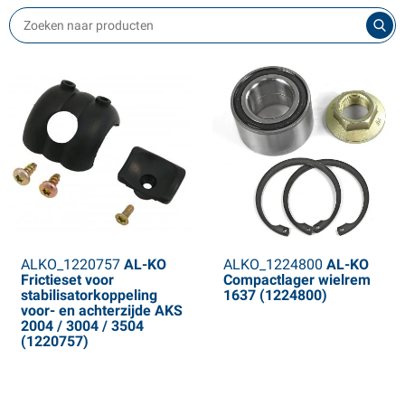
Español
patschermen
ech- & noodartikelen
ransport camping
iversen boot toebehoren
Italiano
ang- & sluitwerk
errycans
oortent & luifels
oottrailer onderdelen
Polski
euswielen & toebehoren
nderhoudsproducten
ater accessoires
oppelingen & toebehoren
hemie
hale artikelen
rekhaakdoppen
ransport
eich artikelen
emdelen & toebehoren
panbanden
ENSO4S artikelen
ALKO_1220757
AL-KO
ALKO_1224800
AL-KO
ielen & toebehoren
akels & lieren
omet artikelen
Frictieset voor
Compactlager wielrem
stabilisatorkoppeling
1637 (1224800)
loten & gereedschapkisten
ieldoppen
voor- en achterzijde AKS
2004 / 3004 / 3504
(1220757)
prijplaten
ielklemmen
oottrailer onderdelen
LPG