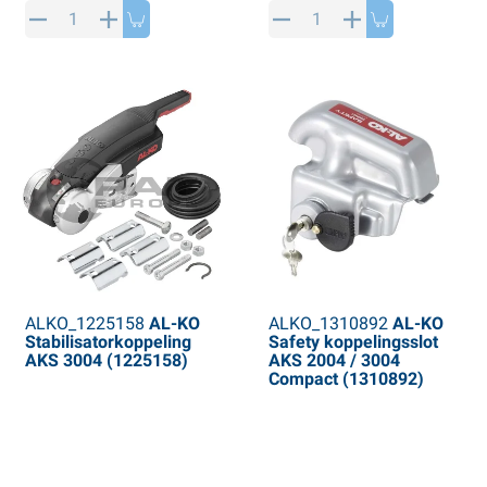
PP artikelen
interproducten
L-KO artikelen
neeuwkettingen
ALKO_1225158
AL-KO
ALKO_1310892
AL-KO
Stabilisatorkoppeling
Safety koppelingsslot
AKS 3004 (1225158)
AKS 2004 / 3004
Compact (1310892)