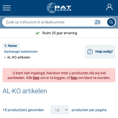
anhangernetten & toebehoren
uto interieur
eschermhoezen
fmeren
ampen
randblussers & blusdekens
ietstoebehoren
asStop® artikelen
Deutsch
fdekzeilen
uto exterieur
aravan & camper exterieur
nkeren
otorfietstoebehoren
Ruim 35 jaar ervaring
English
anhangwagen elektra
cculaders
aravan & camper interieur
ekuitrusting en beslag
utdoor
Home
Français
Aanhanger toebehoren
Hulp nodig?
anhangwagenverlichting
mvormers
lektriciteit
aken en sluitingen
ereedschap
AL-KO artikelen
Svenska
anhangwagenverlichting Aspöck
2V & 24V toebehoren
as accessoires
eilsport
abelbinders
U bent niet ingelogd, hierdoor mist u producten die wij wel
Norsk
aanbieden. Klik
hier
om in te loggen, of
hier
om klant te worden.
anhanger verlichting Radex
utohoezen
uishoudelijk
eiligheid
iversen
AL-KO artikelen
anhanger verlichting LED
utogereedschap
nderhoudsproducten
eparatie en onderhoud
VARTA®
Dansk
ichtbalken
utolampen
echnische accessoires
ouw
eurbordjes
Suomalainen
18 product(en) gevonden
producten per pagina
eflectoren
ekeringen
ent toebehoren
ekzeilen en accessoires