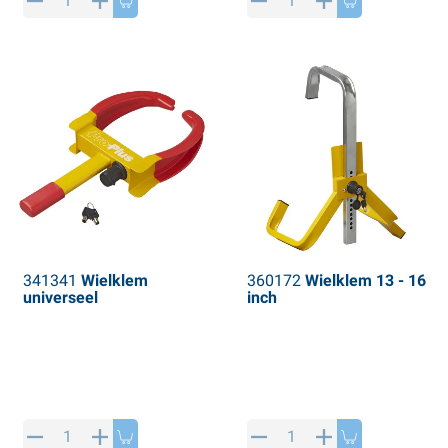
PP artikelen
interproducten
L-KO artikelen
neeuwkettingen
341341
Wielklem
360172
Wielklem 13 - 16
universeel
inch