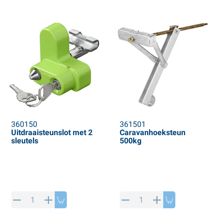
360150
361501
Uitdraaisteunslot met 2
Caravanhoeksteun
sleutels
500kg