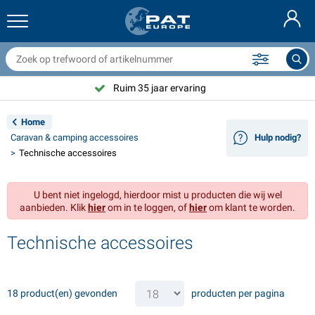
anhangernetten & toebehoren
uto interieur
eschermhoezen
fmeren
ampen
randblussers & blusdekens
ietstoebehoren
asStop® artikelen
Deutsch
fdekzeilen
uto exterieur
aravan & camper exterieur
nkeren
otorfietstoebehoren
Ruim 35 jaar ervaring
English
anhangwagen elektra
cculaders
aravan & camper interieur
ekuitrusting en beslag
utdoor
Home
Français
Caravan & camping accessoires
Hulp nodig?
anhangwagenverlichting
mvormers
lektriciteit
aken en sluitingen
ereedschap
Technische accessoires
Svenska
anhangwagenverlichting Aspöck
2V & 24V toebehoren
as accessoires
eilsport
abelbinders
U bent niet ingelogd, hierdoor mist u producten die wij wel
Norsk
aanbieden. Klik
hier
om in te loggen, of
hier
om klant te worden.
anhanger verlichting Radex
utohoezen
uishoudelijk
eiligheid
iversen
Technische accessoires
anhanger verlichting LED
utogereedschap
nderhoudsproducten
eparatie en onderhoud
VARTA®
Dansk
ichtbalken
utolampen
echnische accessoires
ouw
eurbordjes
Suomalainen
18 product(en) gevonden
producten per pagina
eflectoren
ekeringen
ent toebehoren
ekzeilen en accessoires