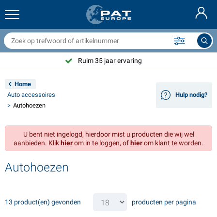
anhangernetten & toebehoren
uto interieur
eschermhoezen
fmeren
ampen
randblussers & blusdekens
ietstoebehoren
asStop® artikelen
Deutsch
fdekzeilen
uto exterieur
aravan & camper exterieur
nkeren
otorfietstoebehoren
Ruim 35 jaar ervaring
English
anhangwagen elektra
cculaders
aravan & camper interieur
ekuitrusting en beslag
utdoor
Home
Français
Auto accessoires
Hulp nodig?
anhangwagenverlichting
mvormers
lektriciteit
aken en sluitingen
ereedschap
Autohoezen
Svenska
anhangwagenverlichting Aspöck
2V & 24V toebehoren
as accessoires
eilsport
abelbinders
U bent niet ingelogd, hierdoor mist u producten die wij wel
Norsk
aanbieden. Klik
hier
om in te loggen, of
hier
om klant te worden.
anhanger verlichting Radex
utohoezen
uishoudelijk
eiligheid
iversen
Autohoezen
anhanger verlichting LED
utogereedschap
nderhoudsproducten
eparatie en onderhoud
VARTA®
Dansk
ichtbalken
utolampen
echnische accessoires
ouw
eurbordjes
Suomalainen
13 product(en) gevonden
producten per pagina
eflectoren
ekeringen
ent toebehoren
ekzeilen en accessoires