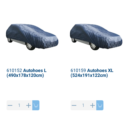
PP artikelen
interproducten
L-KO artikelen
neeuwkettingen
610152
Autohoes L
610159
Autohoes XL
(490x178x120cm)
(524x191x122cm)