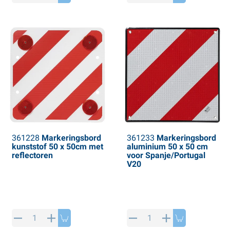
361228
Markeringsbord
361233
Markeringsbord
kunststof 50 x 50cm met
aluminium 50 x 50 cm
reflectoren
voor Spanje/Portugal
V20