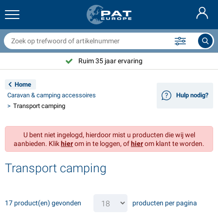
anhangernetten & toebehoren
uto interieur
eschermhoezen
fmeren
ampen
randblussers & blusdekens
ietstoebehoren
asStop® artikelen
Deutsch
fdekzeilen
uto exterieur
aravan & camper exterieur
nkeren
otorfietstoebehoren
Ruim 35 jaar ervaring
English
anhangwagen elektra
cculaders
aravan & camper interieur
ekuitrusting en beslag
utdoor
Home
Français
Caravan & camping accessoires
Hulp nodig?
anhangwagenverlichting
mvormers
lektriciteit
aken en sluitingen
ereedschap
Transport camping
Svenska
anhangwagenverlichting Aspöck
2V & 24V toebehoren
as accessoires
eilsport
abelbinders
U bent niet ingelogd, hierdoor mist u producten die wij wel
Norsk
aanbieden. Klik
hier
om in te loggen, of
hier
om klant te worden.
anhanger verlichting Radex
utohoezen
uishoudelijk
eiligheid
iversen
Transport camping
anhanger verlichting LED
utogereedschap
nderhoudsproducten
eparatie en onderhoud
VARTA®
Dansk
ichtbalken
utolampen
echnische accessoires
ouw
eurbordjes
Suomalainen
17 product(en) gevonden
producten per pagina
eflectoren
ekeringen
ent toebehoren
ekzeilen en accessoires