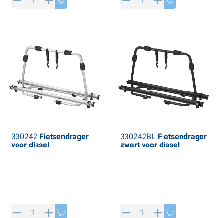
PP artikelen
interproducten
L-KO artikelen
neeuwkettingen
330242
Fietsendrager
330242BL
Fietsendrager
voor dissel
zwart voor dissel