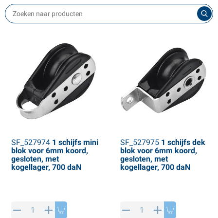
Español
patschermen
ech- & noodartikelen
ransport camping
iversen boot toebehoren
Italiano
ang- & sluitwerk
errycans
oortent & luifels
oottrailer onderdelen
Polski
euswielen & toebehoren
nderhoudsproducten
ater accessoires
oppelingen & toebehoren
hemie
hale artikelen
rekhaakdoppen
ransport
eich artikelen
emdelen & toebehoren
panbanden
ENSO4S artikelen
SF_527974
1 schijfs mini
SF_527975
1 schijfs dek
ielen & toebehoren
akels & lieren
omet artikelen
blok voor 6mm koord,
blok voor 6mm koord,
gesloten, met
gesloten, met
loten & gereedschapkisten
ieldoppen
kogellager, 700 daN
kogellager, 700 daN
prijplaten
ielklemmen
oottrailer onderdelen
LPG