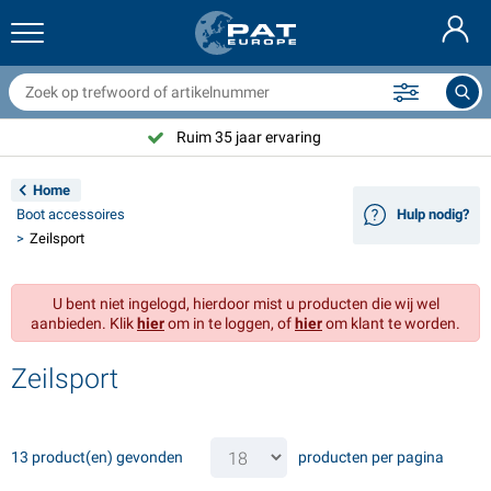
anhangernetten & toebehoren
uto interieur
eschermhoezen
fmeren
ampen
randblussers & blusdekens
ietstoebehoren
asStop® artikelen
Deutsch
fdekzeilen
uto exterieur
aravan & camper exterieur
nkeren
otorfietstoebehoren
Ruim 35 jaar ervaring
English
anhangwagen elektra
cculaders
aravan & camper interieur
ekuitrusting en beslag
utdoor
Home
Français
Boot accessoires
Hulp nodig?
anhangwagenverlichting
mvormers
lektriciteit
aken en sluitingen
ereedschap
Zeilsport
Svenska
anhangwagenverlichting Aspöck
2V & 24V toebehoren
as accessoires
eilsport
abelbinders
U bent niet ingelogd, hierdoor mist u producten die wij wel
Norsk
aanbieden. Klik
hier
om in te loggen, of
hier
om klant te worden.
anhanger verlichting Radex
utohoezen
uishoudelijk
eiligheid
iversen
Zeilsport
anhanger verlichting LED
utogereedschap
nderhoudsproducten
eparatie en onderhoud
VARTA®
Dansk
ichtbalken
utolampen
echnische accessoires
ouw
eurbordjes
Suomalainen
13 product(en) gevonden
producten per pagina
eflectoren
ekeringen
ent toebehoren
ekzeilen en accessoires