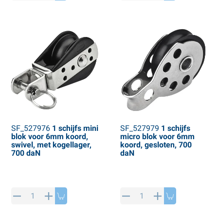
PP artikelen
interproducten
L-KO artikelen
neeuwkettingen
SF_527976
1 schijfs mini
SF_527979
1 schijfs
blok voor 6mm koord,
micro blok voor 6mm
swivel, met kogellager,
koord, gesloten, 700
700 daN
daN