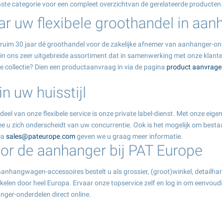
nste categorie voor een compleet overzichtvan de gerelateerde producten
aar uw flexibele groothandel in aa
 ruim 30 jaar dé groothandel voor de zakelijke afnemer van aanhanger-onderd
 in ons zeer uitgebreide assortiment dat in samenwerking met onze klant
e collectie? Dien een productaanvraag in via de pagina
product aanvrage
n uw huisstijl
eel van onze flexibele service is onze private label-dienst. Met onze eig
 u zich onderscheidt van uw concurrentie. Ook is het mogelijk om besta
Via
sales@pateurope.com
geven we u graag meer informatie.
oor de aanhanger bij PAT Europe
hangwagen-accessoires bestelt u als grossier, (groot)winkel, detailhande
ikelen door heel Europa. Ervaar onze topservice zelf en log in om eenvoud
nger-onderdelen direct online.