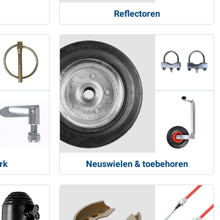
Reflectoren
rk
Neuswielen & toebehoren