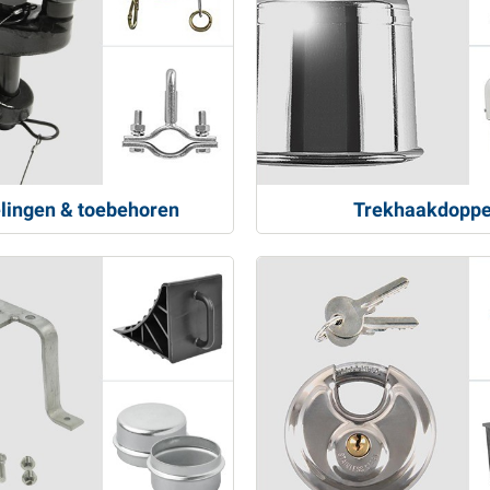
lingen & toebehoren
Trekhaakdopp