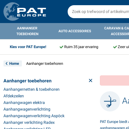
AANHANGER
CARAVAN & C
AUTO ACCESSOIRES
TOEBEHOREN
ACCESSOI
Kies voor PAT Europe!
Ruim 35 jaar ervaring
Zeer u
Home
Aanhanger toebehoren
Aanhanger toebehoren
Aanhangernetten & toebehoren
Afdekzeilen
Aa
Aanhangwagen elektra
Aanhangwagenverlichting
Aanhangwagenverlichting Aspöck
PAT Europe biedt 
Aanhanger verlichting Radex
aanhangwagen ele