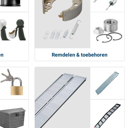
en
Remdelen & toebehoren