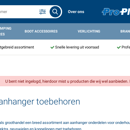
Over ons
AMPING
BOOT ACCESSOIRES
VERLICHTING
BRAN
RES
itgebreid assortiment
Snelle levering uit voorraad
Profe
U bent niet ingelogd, hierdoor mist u producten die wij wel aanbieden. 
nhanger toebehoren
als groothandel een breed assortiment aan aanhanger onderdelen voor onderhou
ktra, neuswielen en koppelingen met toebehoren.