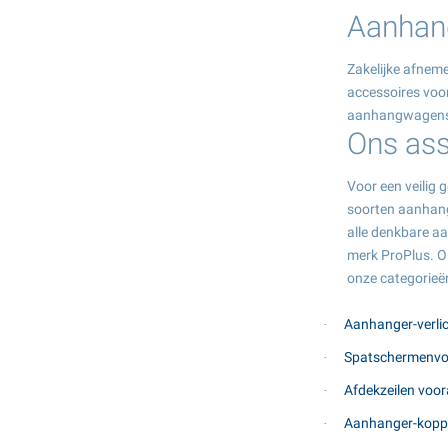
Aanhan
Zakelijke afnem
accessoires voor
aanhangwagens 
Ons as
Voor een veilig 
soorten aanhang
alle denkbare a
merk ProPlus. On
onze categorieë
Aanhanger-verli
·
Spatschermenvo
·
Afdekzeilen voo
·
Aanhanger-kopp
·