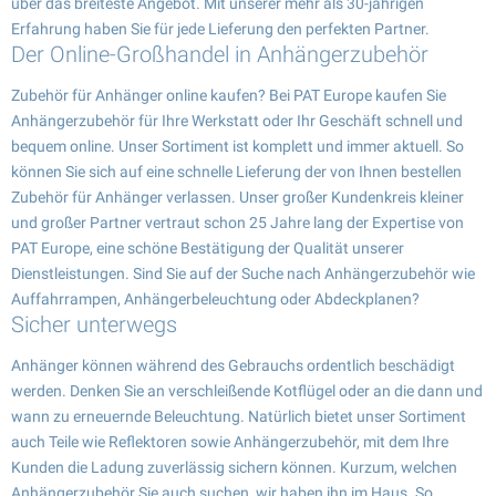
über das breiteste Angebot. Mit unserer mehr als 30-jährigen
Erfahrung haben Sie für jede Lieferung den perfekten Partner.
Der Online-Großhandel in Anhängerzubehör
Zubehör für Anhänger online kaufen? Bei PAT Europe kaufen Sie
Anhängerzubehör für Ihre Werkstatt oder Ihr Geschäft schnell und
bequem online. Unser Sortiment ist komplett und immer aktuell. So
können Sie sich auf eine schnelle Lieferung der von Ihnen bestellen
Zubehör für Anhänger verlassen. Unser großer Kundenkreis kleiner
und großer Partner vertraut schon 25 Jahre lang der Expertise von
PAT Europe, eine schöne Bestätigung der Qualität unserer
Dienstleistungen. Sind Sie auf der Suche nach Anhängerzubehör wie
Auffahrrampen, Anhängerbeleuchtung oder Abdeckplanen?
Sicher unterwegs
Anhänger können während des Gebrauchs ordentlich beschädigt
werden. Denken Sie an verschleißende Kotflügel oder an die dann und
wann zu erneuernde Beleuchtung. Natürlich bietet unser Sortiment
auch Teile wie Reflektoren sowie Anhängerzubehör, mit dem Ihre
Kunden die Ladung zuverlässig sichern können. Kurzum, welchen
Anhängerzubehör Sie auch suchen, wir haben ihn im Haus. So