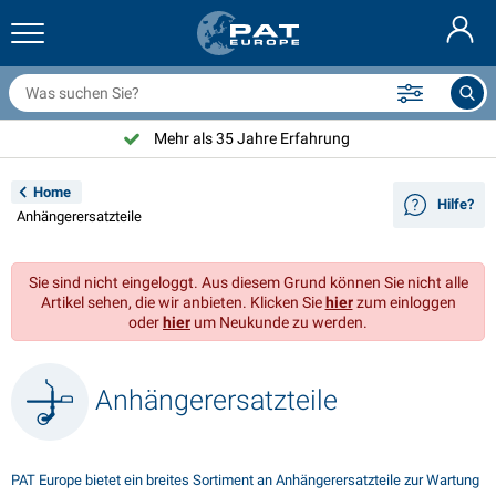
nhängernetze & Zubehör
uto Innenraum
chutzhüllen
nlegen
ampen
euerlöscher & Feuer-Löschdecken
ahrradzubehör
asStop® Produkten
Nederlands
bdeckplanen
ahrzeugaußenbereich
ohnwagen & Wohnmobil außenbereich
nkern
otorradzubehör
Mehr als 35 Jahre Erfahrung
English
nhängerelektrik
atterieladegeräte & Solarartikel
ohnwagen & Wohnmobil innenbereich
eckausstattung und Beschläge
m Freien
Home
Hilfe?
Français
Anhängerersatzteile
nhänger beleuchtung
pannungswandler
lektrizität
aken und Schäkel
erkzeuge
Svenska
Sie sind nicht eingeloggt. Aus diesem Grund können Sie nicht alle
nhänger Beleuchtung Aspöck
2V & 24V Zubehör
as zubehör
egelsport
abelbinder
Artikel sehen, die wir anbieten. Klicken Sie
hier
zum einloggen
oder
hier
um Neukunde zu werden.
Norsk
nhänger Beleuchtung Radex
uto-Ganz- & Halbgaragen
aushalt
icherheit
iverses
nhängerbeleuchtung LED
utowerkzeuge
flegeprodukte
eparatur Pflege
VARTA®
Dansk
Anhängerersatzteile
eleuchtungstafel
utolampen
echnisches zubehör
eil
ürschilder
Suomalainen
eflektoren
icherungen
elt zubehör
lanen und Zubehör
PAT Europe bietet ein breites Sortiment an Anhängerersatzteile zur Wartung