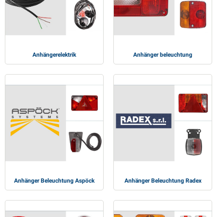
PP Artikel
interprodukte
L-KO Artikel
chneeketten
Anhängerelektrik
Anhänger beleuchtung
Anhänger Beleuchtung Aspöck
Anhänger Beleuchtung Radex