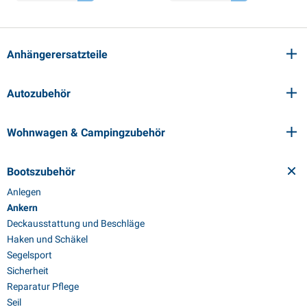
PP Artikel
interprodukte
L-KO Artikel
chneeketten
Anhängerersatzteile
Autozubehör
Wohnwagen & Campingzubehör
Bootszubehör
Anlegen
Ankern
Deckausstattung und Beschläge
Haken und Schäkel
Segelsport
Sicherheit
Reparatur Pflege
Seil