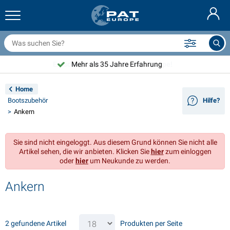
nhängernetze & Zubehör
uto Innenraum
chutzhüllen
nlegen
ampen
euerlöscher & Feuer-Löschdecken
ahrradzubehör
asStop® Produkten
Nederlands
bdeckplanen
ahrzeugaußenbereich
ohnwagen & Wohnmobil außenbereich
nkern
otorradzubehör
Mehr als 35 Jahre Erfahrung
English
nhängerelektrik
atterieladegeräte & Solarartikel
ohnwagen & Wohnmobil innenbereich
eckausstattung und Beschläge
m Freien
Home
Français
Bootszubehör
Hilfe?
nhänger beleuchtung
pannungswandler
lektrizität
aken und Schäkel
erkzeuge
Ankern
Svenska
nhänger Beleuchtung Aspöck
2V & 24V Zubehör
as zubehör
egelsport
abelbinder
Sie sind nicht eingeloggt. Aus diesem Grund können Sie nicht alle
Norsk
Artikel sehen, die wir anbieten. Klicken Sie
hier
zum einloggen
nhänger Beleuchtung Radex
uto-Ganz- & Halbgaragen
aushalt
icherheit
iverses
oder
hier
um Neukunde zu werden.
nhängerbeleuchtung LED
utowerkzeuge
flegeprodukte
eparatur Pflege
VARTA®
Dansk
Ankern
eleuchtungstafel
utolampen
echnisches zubehör
eil
ürschilder
Suomalainen
eflektoren
icherungen
elt zubehör
lanen und Zubehör
2 gefundene Artikel
Produkten per Seite