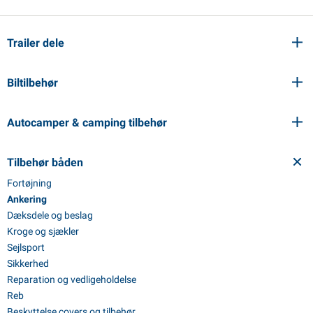
PP artikler
interprodukter
Trailer dele
L-KO artikler
nekæder
Biltilbehør
Autocamper & camping tilbehør
Tilbehør båden
Fortøjning
Ankering
Dæksdele og beslag
Kroge og sjækler
Sejlsport
Sikkerhed
Reparation og vedligeholdelse
Reb
Beskyttelse covers og tilbehør