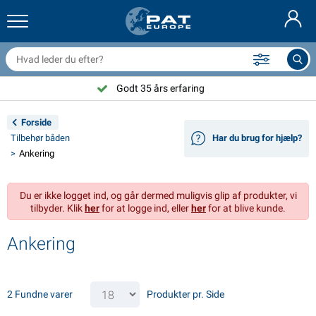
railernet & tilbehør
il indvendig
eskyttelsesetuier
ortøjning
amper
ykeltilbehør
asStop® produkter
Brandslukker & brandtæpper
Nederlands
resseninger
il udvendig
ampingvogn & autocamper udvendig
nkering
otorcykeltilbehør
Godt 35 års erfaring
Deutsch
lektrisk udstyr til trailer
atteriopladere & solprodukter
ampingvogn & bobil invendig
æksdele og beslag
dendørs
Forside
English
Tilbehør båden
Har du brug for hjælp?
railer Belysning
mformere
lektricitet
roge og sjækler
ærktøj
Ankering
Français
railer Belysning Aspöck
2V & 24V tilbehør
ilbehør til gas
ejlsport
abelbindere
Du er ikke logget ind, og går dermed muligvis glip af produkter, vi
Svenska
tilbyder. Klik
her
for at logge ind, eller
her
for at blive kunde.
railer Belysning Radex
il- og topbetræk
usstand
ikkerhed
iverse
Ankering
ED-belysning for tilhengere
ilværktøj
edligeholdelsesprodukter
eparation og vedligeholdelse
VARTA®
Norsk
railer panel
ilpærer
eknisk tilbehør
eb
ørskilte
Suomalainen
2 Fundne varer
Produkter pr. Side
eflektorer
ikringer
elt tilbehør
eskyttelse covers og tilbehør