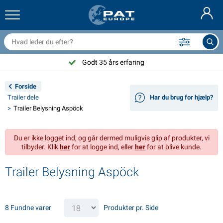
railernet & tilbehør
il indvendig
eskyttelsesetuier
ortøjning
amper
ykeltilbehør
asStop® produkter
Brandslukker & brandtæpper
Nederlands
resseninger
il udvendig
ampingvogn & autocamper udvendig
nkering
otorcykeltilbehør
Godt 35 års erfaring
Deutsch
lektrisk udstyr til trailer
atteriopladere & solprodukter
ampingvogn & bobil invendig
æksdele og beslag
dendørs
Forside
English
Trailer dele
Har du brug for hjælp?
railer Belysning
mformere
lektricitet
roge og sjækler
ærktøj
Trailer Belysning Aspöck
Français
railer Belysning Aspöck
2V & 24V tilbehør
ilbehør til gas
ejlsport
abelbindere
Du er ikke logget ind, og går dermed muligvis glip af produkter, vi
Svenska
tilbyder. Klik
her
for at logge ind, eller
her
for at blive kunde.
railer Belysning Radex
il- og topbetræk
usstand
ikkerhed
iverse
Trailer Belysning Aspöck
ED-belysning for tilhengere
ilværktøj
edligeholdelsesprodukter
eparation og vedligeholdelse
VARTA®
Norsk
railer panel
ilpærer
eknisk tilbehør
eb
ørskilte
Suomalainen
8 Fundne varer
Produkter pr. Side
eflektorer
ikringer
elt tilbehør
eskyttelse covers og tilbehør