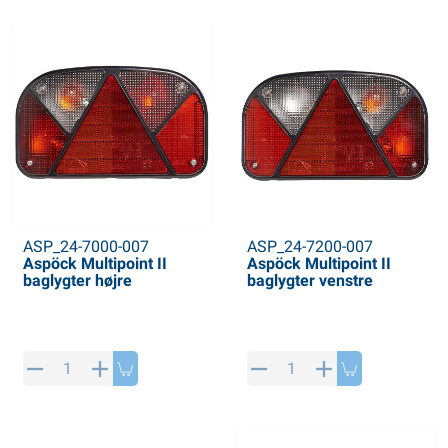
PP artikler
interprodukter
L-KO artikler
nekæder
ASP_24-7000-007
ASP_24-7200-007
Aspöck Multipoint II
Aspöck Multipoint II
baglygter højre
baglygter venstre