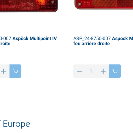
0-007
Aspöck Multipoint IV
ASP_24-8750-007
Aspöck Mu
droite
feu arrière droite
 Europe