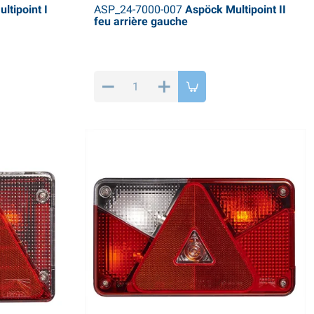
tipoint I
ASP_24-7000-007
Aspöck Multipoint II
feu arrière gauche