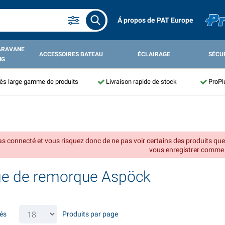
Á propos de PAT Europe
ARAVANE
ACCESSOIRES BATEAU
ÉCLAIRAGE
SÉCU
NG
ès large gamme de produits
Livraison rapide de stock
ProPl
as connecté et vous risquez donc de ne pas voir certains des produits q
vous enregistrer comme 
ge de remorque Aspöck
vés
Produits par page