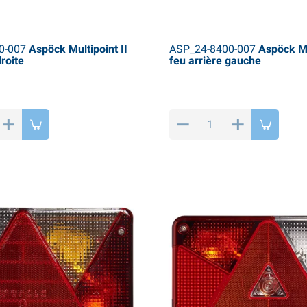
0-007
Aspöck Multipoint II
ASP_24-8400-007
Aspöck Mu
droite
feu arrière gauche