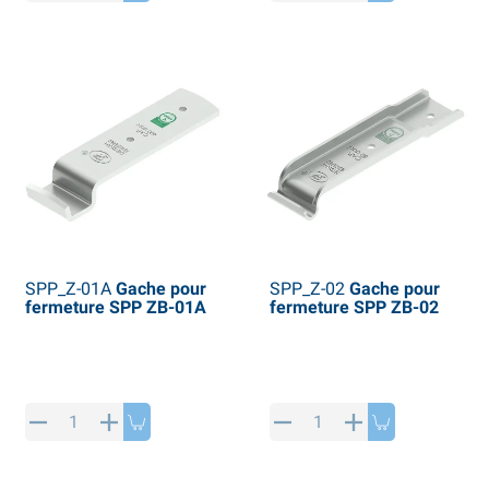
rticles des SPP
roduits hivernaux
rticles des AL-KO
haînes à neige
SPP_Z-01A
Gache pour
SPP_Z-02
Gache pour
fermeture SPP ZB-01A
fermeture SPP ZB-02