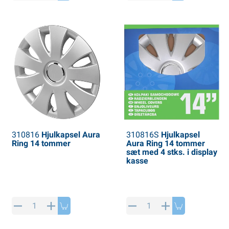
PP artikler
interprodukter
L-KO artikler
nekæder
310816
Hjulkapsel Aura
310816S
Hjulkapsel
Ring 14 tommer
Aura Ring 14 tommer
sæt med 4 stks. i display
kasse