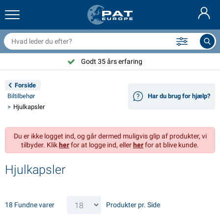
railernet & tilbehør
il indvendig
eskyttelsesetuier
ortøjning
amper
ykeltilbehør
asStop® produkter
Brandslukker & brandtæpper
Nederlands
resseninger
il udvendig
ampingvogn & autocamper udvendig
nkering
otorcykeltilbehør
Godt 35 års erfaring
Deutsch
lektrisk udstyr til trailer
atteriopladere & solprodukter
ampingvogn & bobil invendig
æksdele og beslag
dendørs
Forside
English
Biltilbehør
Har du brug for hjælp?
railer Belysning
mformere
lektricitet
roge og sjækler
ærktøj
Hjulkapsler
Français
railer Belysning Aspöck
2V & 24V tilbehør
ilbehør til gas
ejlsport
abelbindere
Du er ikke logget ind, og går dermed muligvis glip af produkter, vi
Svenska
tilbyder. Klik
her
for at logge ind, eller
her
for at blive kunde.
railer Belysning Radex
il- og topbetræk
usstand
ikkerhed
iverse
Hjulkapsler
ED-belysning for tilhengere
ilværktøj
edligeholdelsesprodukter
eparation og vedligeholdelse
VARTA®
Norsk
railer panel
ilpærer
eknisk tilbehør
eb
ørskilte
Suomalainen
18 Fundne varer
Produkter pr. Side
eflektorer
ikringer
elt tilbehør
eskyttelse covers og tilbehør