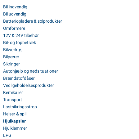
Bil indvendig
Bil udvendig
Batteriopladere & solprodukter
Omformere
12V & 24V tilbehør
Bil- og topbetræk
Bilværktøj
Bilpærer
Sikringer
Autohjælp og nødsituationer
Brændstofdåser
Vedligeholdelsesprodukter
Kemikalier
Transport
Lastsikringsstrop
Hejser & spil
Hjulkapsler
Hjulklemmer
LPG