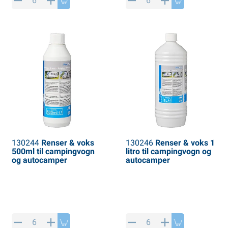
PP artikler
interprodukter
L-KO artikler
nekæder
130244
Renser & voks
130246
Renser & voks 1
500ml til campingvogn
litro til campingvogn og
og autocamper
autocamper