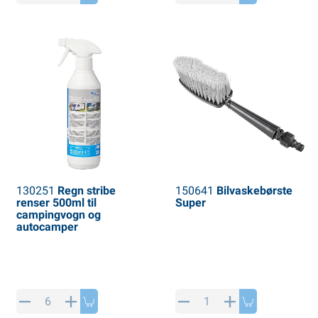
130251
Regn stribe
150641
Bilvaskebørste
renser 500ml til
Super
campingvogn og
autocamper