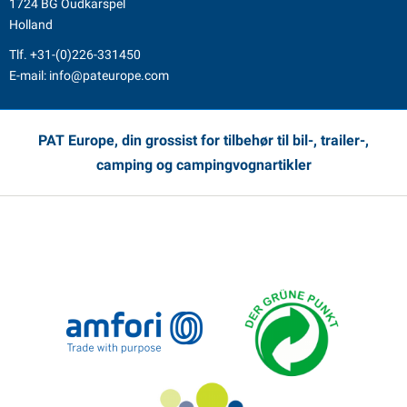
1724 BG Oudkarspel
Holland
Tlf.
+31-(0)226-331450
E-mail:
info@pateurope.com
PAT Europe, din grossist for tilbehør til bil-, trailer-,
camping og campingvognartikler