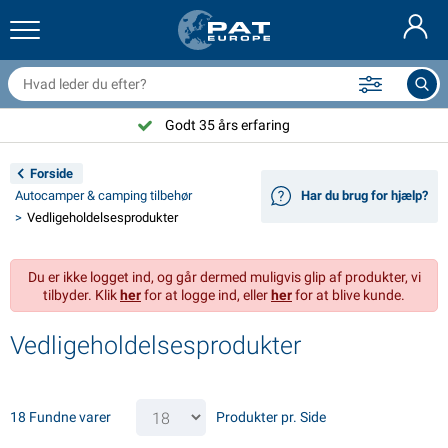
railernet & tilbehør
il indvendig
eskyttelsesetuier
ortøjning
amper
ykeltilbehør
asStop® produkter
Brandslukker & brandtæpper
Nederlands
resseninger
il udvendig
ampingvogn & autocamper udvendig
nkering
otorcykeltilbehør
Godt 35 års erfaring
Deutsch
lektrisk udstyr til trailer
atteriopladere & solprodukter
ampingvogn & bobil invendig
æksdele og beslag
dendørs
Forside
English
Autocamper & camping tilbehør
Har du brug for hjælp?
railer Belysning
mformere
lektricitet
roge og sjækler
ærktøj
Vedligeholdelsesprodukter
Français
railer Belysning Aspöck
2V & 24V tilbehør
ilbehør til gas
ejlsport
abelbindere
Du er ikke logget ind, og går dermed muligvis glip af produkter, vi
Svenska
tilbyder. Klik
her
for at logge ind, eller
her
for at blive kunde.
railer Belysning Radex
il- og topbetræk
usstand
ikkerhed
iverse
Vedligeholdelsesprodukter
ED-belysning for tilhengere
ilværktøj
edligeholdelsesprodukter
eparation og vedligeholdelse
VARTA®
Norsk
railer panel
ilpærer
eknisk tilbehør
eb
ørskilte
Suomalainen
18 Fundne varer
Produkter pr. Side
eflektorer
ikringer
elt tilbehør
eskyttelse covers og tilbehør