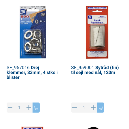
SF_957016
Drej
SF_959001
Sytråd (fin)
klemmer, 33mm, 4 stks i
til sejl med nål, 120m
blister