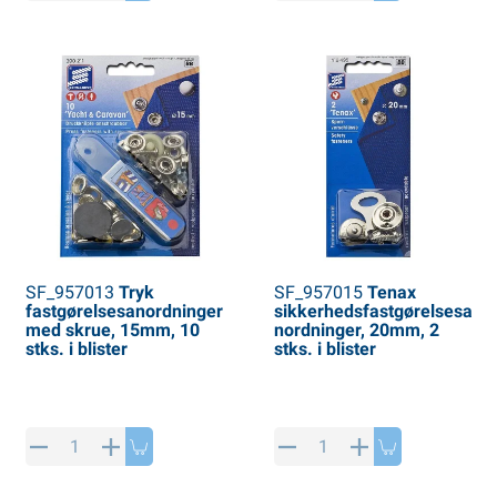
PP artikler
interprodukter
L-KO artikler
nekæder
SF_957013
Tryk
SF_957015
Tenax
fastgørelsesanordninger
sikkerhedsfastgørelsesa
med skrue, 15mm, 10
nordninger, 20mm, 2
stks. i blister
stks. i blister