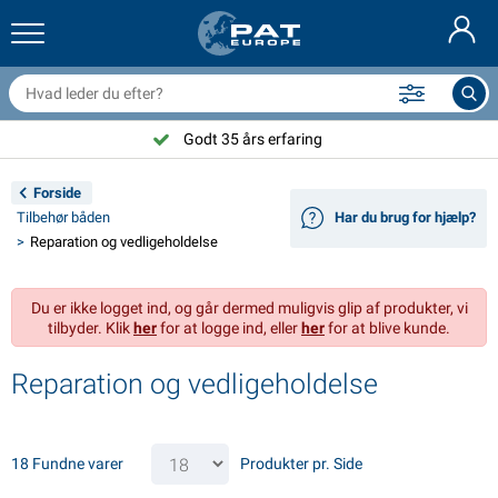
railernet & tilbehør
il indvendig
eskyttelsesetuier
ortøjning
amper
ykeltilbehør
asStop® produkter
Brandslukker & brandtæpper
Nederlands
resseninger
il udvendig
ampingvogn & autocamper udvendig
nkering
otorcykeltilbehør
Godt 35 års erfaring
Deutsch
lektrisk udstyr til trailer
atteriopladere & solprodukter
ampingvogn & bobil invendig
æksdele og beslag
dendørs
Forside
English
Tilbehør båden
Har du brug for hjælp?
railer Belysning
mformere
lektricitet
roge og sjækler
ærktøj
Reparation og vedligeholdelse
Français
railer Belysning Aspöck
2V & 24V tilbehør
ilbehør til gas
ejlsport
abelbindere
Du er ikke logget ind, og går dermed muligvis glip af produkter, vi
Svenska
tilbyder. Klik
her
for at logge ind, eller
her
for at blive kunde.
railer Belysning Radex
il- og topbetræk
usstand
ikkerhed
iverse
Reparation og vedligeholdelse
ED-belysning for tilhengere
ilværktøj
edligeholdelsesprodukter
eparation og vedligeholdelse
VARTA®
Norsk
railer panel
ilpærer
eknisk tilbehør
eb
ørskilte
Suomalainen
18 Fundne varer
Produkter pr. Side
eflektorer
ikringer
elt tilbehør
eskyttelse covers og tilbehør