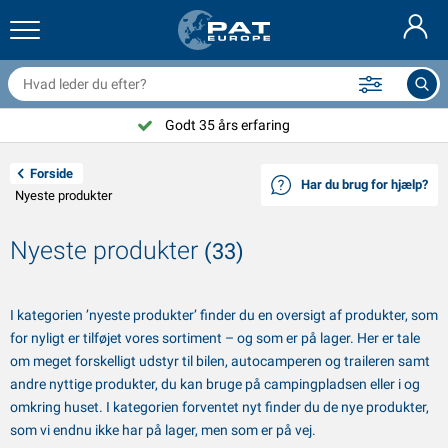
railernet & tilbehør
il indvendig
eskyttelsesetuier
ortøjning
amper
ykeltilbehør
asStop® produkter
Brandslukker & brandtæpper
Nederlands
resseninger
il udvendig
ampingvogn & autocamper udvendig
nkering
otorcykeltilbehør
Godt 35 års erfaring
Deutsch
lektrisk udstyr til trailer
atteriopladere & solprodukter
ampingvogn & bobil invendig
æksdele og beslag
dendørs
Forside
Har du brug for hjælp?
English
Nyeste produkter
railer Belysning
mformere
lektricitet
roge og sjækler
ærktøj
Français
Nyeste produkter
(33)
railer Belysning Aspöck
2V & 24V tilbehør
ilbehør til gas
ejlsport
abelbindere
Svenska
railer Belysning Radex
il- og topbetræk
usstand
ikkerhed
iverse
I kategorien ’nyeste produkter’ finder du en oversigt af produkter, som
for nyligt er tilføjet vores sortiment – og som er på lager. Her er tale
ED-belysning for tilhengere
ilværktøj
edligeholdelsesprodukter
eparation og vedligeholdelse
VARTA®
Norsk
om meget forskelligt udstyr til bilen, autocamperen og traileren samt
andre nyttige produkter, du kan bruge på campingpladsen eller i og
railer panel
ilpærer
eknisk tilbehør
eb
ørskilte
Suomalainen
omkring huset. I kategorien forventet nyt finder du de nye produkter,
som vi endnu ikke har på lager, men som er på vej.
eflektorer
ikringer
elt tilbehør
eskyttelse covers og tilbehør