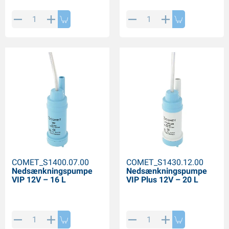
PP artikler
interprodukter
L-KO artikler
nekæder
COMET_S1400.07.00
COMET_S1430.12.00
Nedsænkningspumpe
Nedsænkningspumpe
VIP 12V – 16 L
VIP Plus 12V – 20 L