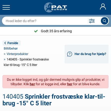
railernet & tilbehør
il indvendig
eskyttelsesetuier
ortøjning
amper
ykeltilbehør
asStop® produkter
Brandslukker & brandtæpper
Nederlands
resseninger
il udvendig
ampingvogn & autocamper udvendig
nkering
otorcykeltilbehør
Godt 35 års erfaring
Deutsch
lektrisk udstyr til trailer
atteriopladere & solprodukter
ampingvogn & bobil invendig
æksdele og beslag
dendørs
Forside
English
Biltilbehør
railer Belysning
mformere
lektricitet
roge og sjækler
ærktøj
Vinterprodukter
Har du brug for hjælp?
140405 - Sprinkler frostvæske
Français
railer Belysning Aspöck
2V & 24V tilbehør
ilbehør til gas
ejlsport
abelbindere
klar-til-brug -15° C 5 liter
Svenska
railer Belysning Radex
il- og topbetræk
usstand
ikkerhed
iverse
Du er ikke logget ind, og går dermed muligvis glip af produkter, vi
tilbyder. Klik
her
for at logge ind, eller
her
for at blive kunde.
ED-belysning for tilhengere
ilværktøj
edligeholdelsesprodukter
eparation og vedligeholdelse
VARTA®
Norsk
140405
Sprinkler frostvæske klar-til-
railer panel
ilpærer
eknisk tilbehør
eb
ørskilte
Suomalainen
brug -15° C 5 liter
eflektorer
ikringer
elt tilbehør
eskyttelse covers og tilbehør