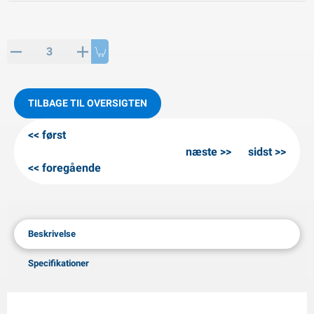
PP artikler
interprodukter
L-KO artikler
nekæder
TILBAGE TIL OVERSIGTEN
først
næste
sidst
foregående
Beskrivelse
Specifikationer