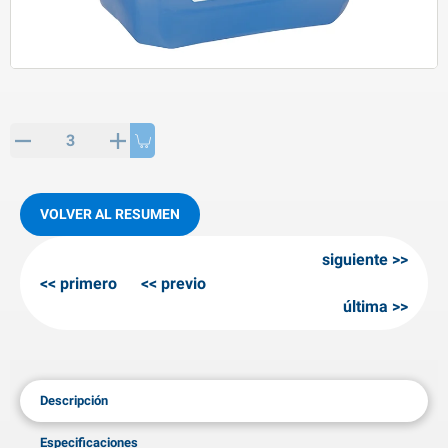
rtículos de SPP
roductos para invierno
rtículos AL-KO
adenas invernales
VOLVER AL RESUMEN
siguiente
primero
previo
última
Descripción
Especificaciones