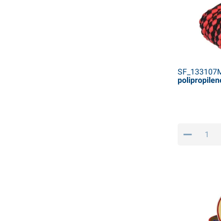
SF_133107
polipropilen