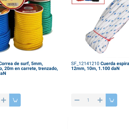
orrea de surf, 5mm,
SF_12141210
Cuerda espiral
o, 20m en carrete, trenzado,
12mm, 10m, 1.100 daN
daN