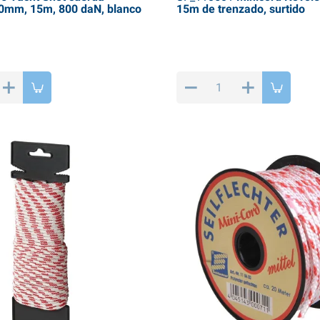
0mm, 15m, 800 daN, blanco
15m de trenzado, surtido