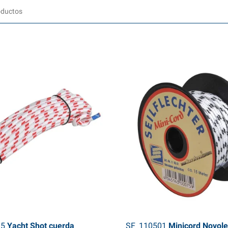
15
Yacht Shot cuerda
SF_110501
Minicord Novole