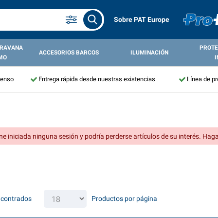
Sobre PAT Europe
ARAVANA
PROTE
ACCESORIOS BARCOS
ILUMINACIÓN
MO
I
tenso
Entrega rápida desde nuestras existencias
Línea de p
ne iniciada ninguna sesión y podría perderse artículos de su interés. Haga
ncontrados
Productos por página