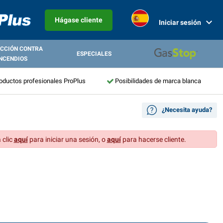
Hágase cliente
Iniciar sesión
CCIÓN CONTRA
ESPECIALES
NCENDIOS
roductos profesionales ProPlus
Posibilidades de marca blanca
¿Necesita ayuda?
 clic
aquí
para iniciar una sesión, o
aquí
para hacerse cliente.