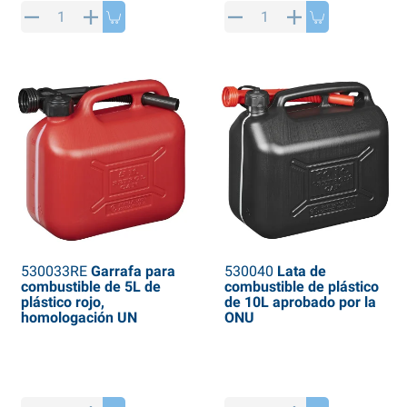
rtículos de SPP
roductos para invierno
rtículos AL-KO
adenas invernales
530033RE
Garrafa para
530040
Lata de
combustible de 5L de
combustible de plástico
plástico rojo,
de 10L aprobado por la
homologación UN
ONU