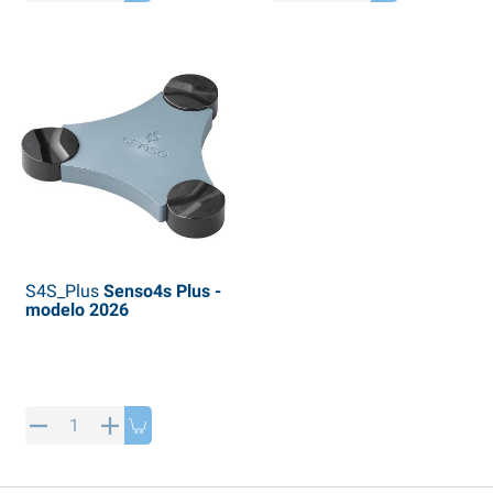
rtículos de SPP
roductos para invierno
rtículos AL-KO
adenas invernales
S4S_Plus
Senso4s Plus -
modelo 2026