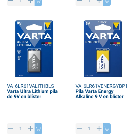
rtículos de SPP
roductos para invierno
rtículos AL-KO
adenas invernales
VA_6LR61VALITHBLS
VA_6LR61VENERGYBP1
Varta Ultra Lithium pila
Pila Varta Energy
de 9V en blíster
Alkaline 9 V en blíster