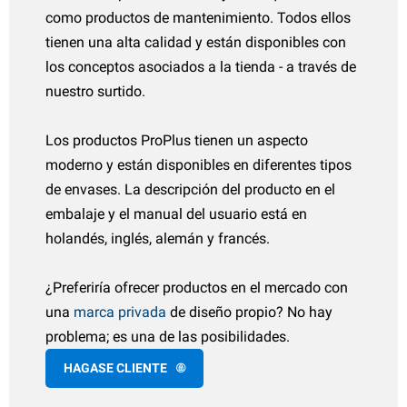
Suomalainen
como productos de mantenimiento. Todos ellos
uardabarros
rtículos para carretera y emergencia
ransporte
arios accesorios para barcos
tienen una alta calidad y están disponibles con
Italiano
estillos y bisagras
atas de combustible
vancés & toldos
iezas para remolque de bote
los conceptos asociados a la tienda - a través de
nuestro surtido.
Polski
uedas jockey y accesorios
roductos para mantenimiento
ccesorios de agua
Los productos ProPlus tienen un aspecto
uministros de remolque
roductos químicos
rtículos Whale
moderno y están disponibles en diferentes tipos
unda para bola de remolque
ransporte
rtículos Reich
de envases. La descripción del producto en el
embalaje y el manual del usuario está en
iezas de freno y accesorios
orreas de sujeción
rtículos SENSO4S
holandés, inglés, alemán y francés.
uedas y accesorios
olipastos y cabrestantes
rtículos Comet
¿Preferiría ofrecer productos en el mercado con
erraduras y caja de herramientas
undas para ruedas
una
marca privada
de diseño propio? No hay
problema; es una de las posibilidades.
Rampas
ordazas
HAGASE CLIENTE
iezas para remolque de bote
LPG