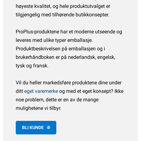
Español
høyeste kvalitet, og hele produktutvalget er
kvettlapper
ød- & sikkerhetsartikler
ransport
iverse båtutstyr
tilgjengelig med tilhørende butikkonsepter.
Italiano
åser og hengsler
ensinkanner
ortelte & markise
ilbehør til båthenger
ProPlus-produktene har et moderne utseende og
Polski
tøttehjul og utstyr
edlikeholdsprodukter
ann tilbehør
leveres med ulike typer emballasje.
Produktbeskrivelsen på emballasjen og i
oblinger og utstyr
jemikalier
hale artikler
brukerhåndboken er på nederlandsk, engelsk,
etter til tilhengerfeste
ransport
eich artikler
tysk og fransk.
remsedeler og tilbehør
pennbånd
ENSO4S artikler
Vil du heller markedsføre produktene dine under
ditt
eget varemerke
og med et eget konsept? Ikke
jul og tilbehør
aljer og vinsjer
omet artikler
noe problem, dette er en av de mange
åser og verktøykasser
julkapsler
mulighetene vi tilbyr.
amper
julklemmer
BLI KUNDE
ilbehør til båthenger
LPG