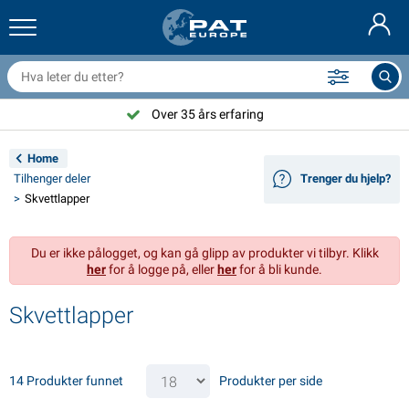
ilhengernett og utstyr
ilinteriør
vertrekk
ortøyning
ykter
rannslokkingsapparat & branntepper
ykkeltilbehør
asStop® produkter
Nederlands
resenninger
ileksteriør
ampingvogn & bobil eksteriør
nkring
C-tilbehør
Over 35 års erfaring
Deutsch
lektronikk for tilhengere
atteriladere og solcelleartikler
usvagns & husbil interiør
ekksutstyr
tendørs
Home
English
Tilhenger deler
Trenger du hjelp?
ilhengerbelysning
mformere
trøm
roker og sjakler
erktøy
Skvettlapper
Français
ilhengerbelysning Aspöck
2V og 24V tilbehør
ilbehør til gass
eilsport
abelstrips
Du er ikke pålogget, og kan gå glipp av produkter vi tilbyr. Klikk
Svenska
her
for å logge på, eller
her
for å bli kunde.
ilhengerbelysning Radex
iltrekk og topptrekk
usstand
ikkerhet
iverse
Skvettlapper
anhangwagenverlichting LED
ilverktøy
edlikeholdsprodukter
eparasjon og vedlikehold
VARTA®
Dansk
ysplater for tilhengere
ilpærer
eknisk tilbehør
au
ørskilt
Suomalainen
14 Produkter funnet
Produkter per side
eflektorer
ikringer
elt tilbehør
vertrekk og utstyr