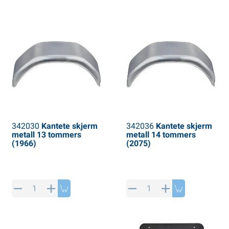
PP artikler
interprodukter
L-KO artikler
nøkjettinger
342030
Kantete skjerm
342036
Kantete skjerm
metall 13 tommers
metall 14 tommers
(1966)
(2075)