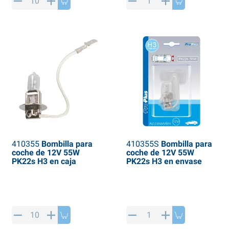
rtículos de SPP
roductos para invierno
rtículos AL-KO
adenas invernales
410355
Bombilla para
410355S
Bombilla para
coche de 12V 55W
coche de 12V 55W
PK22s H3 en caja
PK22s H3 en envase