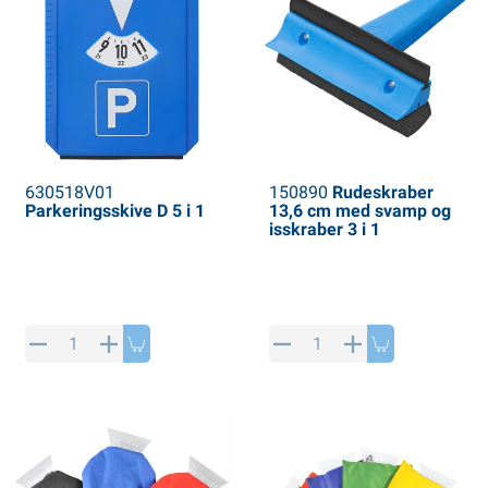
630518V01
150890
Rudeskraber
Parkeringsskive D 5 i 1
13,6 cm med svamp og
isskraber 3 i 1