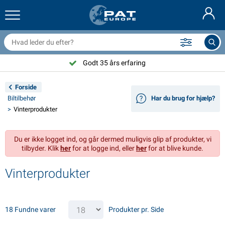
railernet & tilbehør
il indvendig
eskyttelsesetuier
ortøjning
amper
ykeltilbehør
asStop® produkter
Brandslukker & brandtæpper
Nederlands
resseninger
il udvendig
ampingvogn & autocamper udvendig
nkering
otorcykeltilbehør
Godt 35 års erfaring
Deutsch
lektrisk udstyr til trailer
atteriopladere & solprodukter
ampingvogn & bobil invendig
æksdele og beslag
dendørs
Forside
English
Biltilbehør
Har du brug for hjælp?
railer Belysning
mformere
lektricitet
roge og sjækler
ærktøj
Vinterprodukter
Français
railer Belysning Aspöck
2V & 24V tilbehør
ilbehør til gas
ejlsport
abelbindere
Du er ikke logget ind, og går dermed muligvis glip af produkter, vi
Svenska
tilbyder. Klik
her
for at logge ind, eller
her
for at blive kunde.
railer Belysning Radex
il- og topbetræk
usstand
ikkerhed
iverse
Vinterprodukter
ED-belysning for tilhengere
ilværktøj
edligeholdelsesprodukter
eparation og vedligeholdelse
VARTA®
Norsk
railer panel
ilpærer
eknisk tilbehør
eb
ørskilte
Suomalainen
18 Fundne varer
Produkter pr. Side
eflektorer
ikringer
elt tilbehør
eskyttelse covers og tilbehør