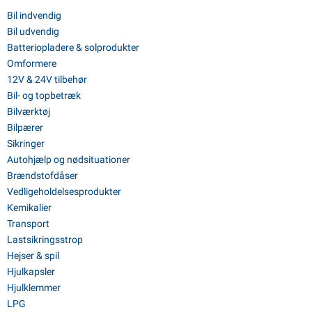
Bil indvendig
Bil udvendig
Batteriopladere & solprodukter
Omformere
12V & 24V tilbehør
Bil- og topbetræk
Bilværktøj
Bilpærer
Sikringer
Autohjælp og nødsituationer
Brændstofdåser
Vedligeholdelsesprodukter
Kemikalier
Transport
Lastsikringsstrop
Hejser & spil
Hjulkapsler
Hjulklemmer
LPG