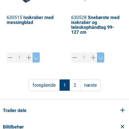
630515
Isskraber med
630528
Snebørste med
messingblad
isskraber og
teleskophåndtag 99-
127 cm
foregående
1
2
næste
Trailer dele
Biltilbehør