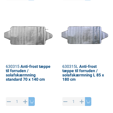
PP artikler
interprodukter
L-KO artikler
nekæder
630315
Anti-frost tæppe
630315L
Anti-frost
til forruden /
tæppe til forruden /
solafskærmning
solafskærmning L 85 x
standard 70 x 140 cm
180 cm