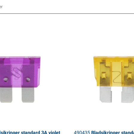
sikringer standard 3A violet
490435
Bladsikringer stand