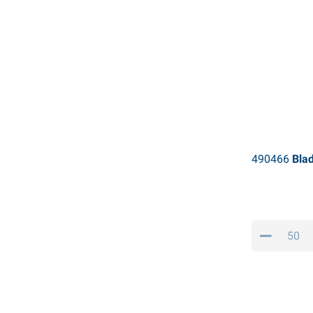
490466
Blad