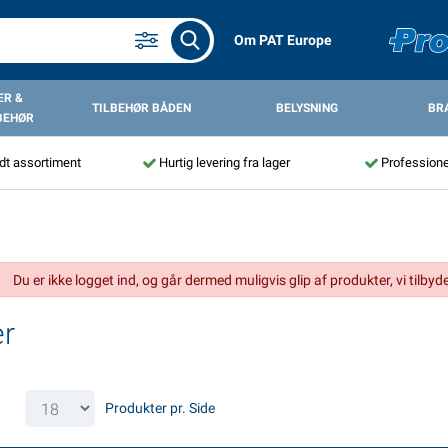
Om PAT Europe
R &
TILBEHØR BÅDEN
BELYSNING
BR
BEHØR
dt assortiment
Hurtig levering fra lager
Professione
Du er ikke logget ind, og går dermed muligvis glip af produkter, vi tilbyde
er
Produkter pr. Side