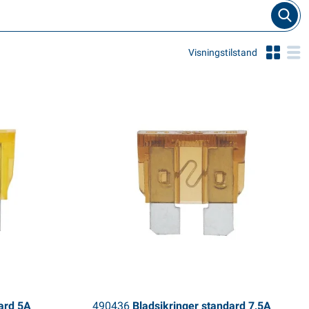
Visningstilstand
ard 5A
490436
Bladsikringer standard 7,5A