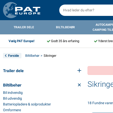
AUTOCAMPE
TRAILER DELE
BILTILBEHØR
CAMPING TIL
Vælg PAT Europe!
Godt 35 års erfaring
Yderst bre
Forside
Biltilbehør
Sikringer
Trailer dele
Sikring
Biltilbehør
Bil indvendig
Bil udvendig
18 Fundne varer
Batteriopladere & solprodukter
Omformere