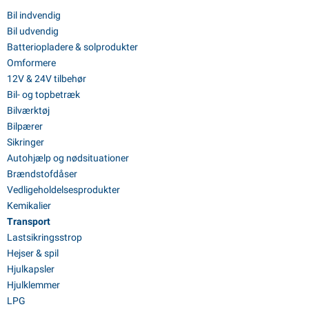
Bil indvendig
Bil udvendig
Batteriopladere & solprodukter
Omformere
12V & 24V tilbehør
Bil- og topbetræk
Bilværktøj
Bilpærer
Sikringer
Autohjælp og nødsituationer
Brændstofdåser
Vedligeholdelsesprodukter
Kemikalier
Transport
Lastsikringsstrop
Hejser & spil
Hjulkapsler
Hjulklemmer
LPG