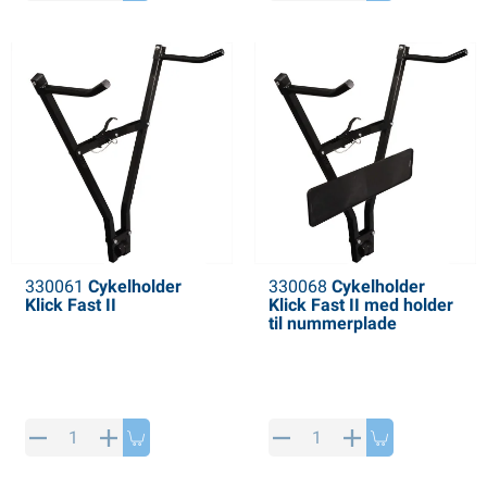
PP artikler
interprodukter
L-KO artikler
nekæder
330061
Cykelholder
330068
Cykelholder
Klick Fast II
Klick Fast II med holder
til nummerplade