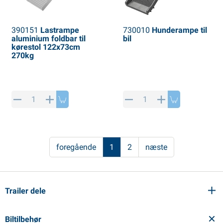
390151
Lastrampe
730010
Hunderampe til
aluminium foldbar til
bil
kørestol 122x73cm
270kg
foregående
1
2
næste
Trailer dele
Biltilbehør