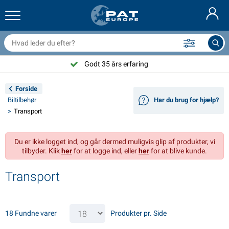
railernet & tilbehør
il indvendig
eskyttelsesetuier
ortøjning
amper
ykeltilbehør
asStop® produkter
Brandslukker & brandtæpper
Nederlands
resseninger
il udvendig
ampingvogn & autocamper udvendig
nkering
otorcykeltilbehør
Godt 35 års erfaring
Deutsch
lektrisk udstyr til trailer
atteriopladere & solprodukter
ampingvogn & bobil invendig
æksdele og beslag
dendørs
Forside
English
Biltilbehør
Har du brug for hjælp?
railer Belysning
mformere
lektricitet
roge og sjækler
ærktøj
Transport
Français
railer Belysning Aspöck
2V & 24V tilbehør
ilbehør til gas
ejlsport
abelbindere
Du er ikke logget ind, og går dermed muligvis glip af produkter, vi
Svenska
tilbyder. Klik
her
for at logge ind, eller
her
for at blive kunde.
railer Belysning Radex
il- og topbetræk
usstand
ikkerhed
iverse
Transport
ED-belysning for tilhengere
ilværktøj
edligeholdelsesprodukter
eparation og vedligeholdelse
VARTA®
Norsk
railer panel
ilpærer
eknisk tilbehør
eb
ørskilte
Suomalainen
18 Fundne varer
Produkter pr. Side
eflektorer
ikringer
elt tilbehør
eskyttelse covers og tilbehør