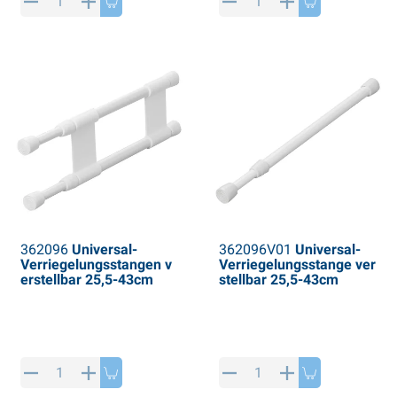
PP Artikel
interprodukte
L-KO Artikel
chneeketten
362096
Universal-
362096V01
Universal-
Verriegelungsstangen v
Verriegelungsstange ver
erstellbar 25,5-43cm
stellbar 25,5-43cm