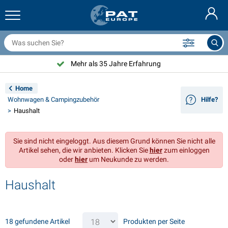
nhängernetze & Zubehör
uto Innenraum
chutzhüllen
nlegen
ampen
euerlöscher & Feuer-Löschdecken
ahrradzubehör
asStop® Produkten
Nederlands
bdeckplanen
ahrzeugaußenbereich
ohnwagen & Wohnmobil außenbereich
nkern
otorradzubehör
Mehr als 35 Jahre Erfahrung
English
nhängerelektrik
atterieladegeräte & Solarartikel
ohnwagen & Wohnmobil innenbereich
eckausstattung und Beschläge
m Freien
Home
Français
Wohnwagen & Campingzubehör
Hilfe?
nhänger beleuchtung
pannungswandler
lektrizität
aken und Schäkel
erkzeuge
Haushalt
Svenska
nhänger Beleuchtung Aspöck
2V & 24V Zubehör
as zubehör
egelsport
abelbinder
Sie sind nicht eingeloggt. Aus diesem Grund können Sie nicht alle
Norsk
Artikel sehen, die wir anbieten. Klicken Sie
hier
zum einloggen
nhänger Beleuchtung Radex
uto-Ganz- & Halbgaragen
aushalt
icherheit
iverses
oder
hier
um Neukunde zu werden.
nhängerbeleuchtung LED
utowerkzeuge
flegeprodukte
eparatur Pflege
VARTA®
Dansk
Haushalt
eleuchtungstafel
utolampen
echnisches zubehör
eil
ürschilder
Suomalainen
eflektoren
icherungen
elt zubehör
lanen und Zubehör
18 gefundene Artikel
Produkten per Seite