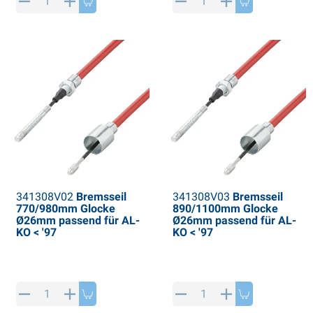
PP Artikel
interprodukte
L-KO Artikel
chneeketten
341308V02
Bremsseil
341308V03
Bremsseil
770/980mm Glocke
890/1100mm Glocke
Ø26mm passend für AL-
Ø26mm passend für AL-
KO < '97
KO < '97