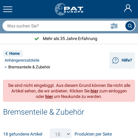
nhängernetze & Zubehör
uto Innenraum
chutzhüllen
nlegen
ampen
euerlöscher & Feuer-Löschdecken
ahrradzubehör
asStop® Produkten
Nederlands
bdeckplanen
ahrzeugaußenbereich
ohnwagen & Wohnmobil außenbereich
nkern
otorradzubehör
Mehr als 35 Jahre Erfahrung
English
nhängerelektrik
atterieladegeräte & Solarartikel
ohnwagen & Wohnmobil innenbereich
eckausstattung und Beschläge
m Freien
Home
Français
Anhängerersatzteile
Hilfe?
nhänger beleuchtung
pannungswandler
lektrizität
aken und Schäkel
erkzeuge
Bremsenteile & Zubehör
Svenska
nhänger Beleuchtung Aspöck
2V & 24V Zubehör
as zubehör
egelsport
abelbinder
Sie sind nicht eingeloggt. Aus diesem Grund können Sie nicht alle
Norsk
Artikel sehen, die wir anbieten. Klicken Sie
hier
zum einloggen
nhänger Beleuchtung Radex
uto-Ganz- & Halbgaragen
aushalt
icherheit
iverses
oder
hier
um Neukunde zu werden.
nhängerbeleuchtung LED
utowerkzeuge
flegeprodukte
eparatur Pflege
VARTA®
Dansk
Bremsenteile & Zubehör
eleuchtungstafel
utolampen
echnisches zubehör
eil
ürschilder
Suomalainen
eflektoren
icherungen
elt zubehör
lanen und Zubehör
18 gefundene Artikel
Produkten per Seite