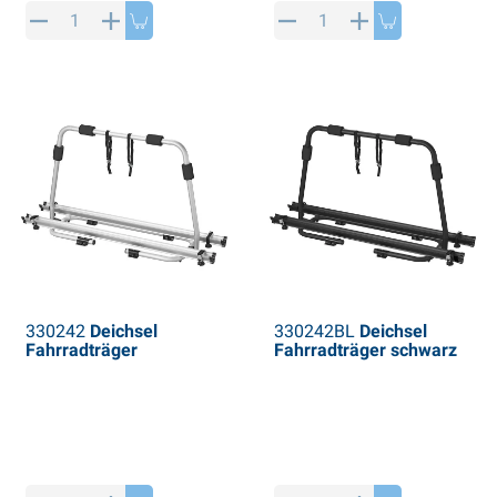
PP Artikel
interprodukte
L-KO Artikel
chneeketten
330242
Deichsel
330242BL
Deichsel
Fahrradträger
Fahrradträger schwarz