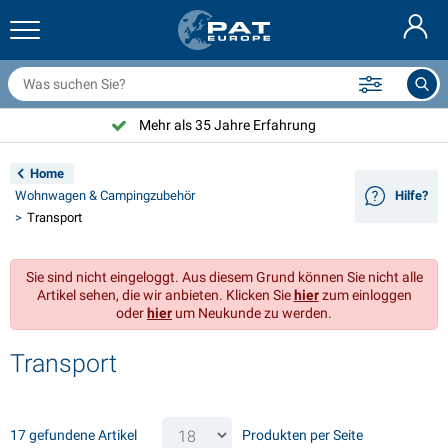
nhängernetze & Zubehör
uto Innenraum
chutzhüllen
nlegen
ampen
euerlöscher & Feuer-Löschdecken
ahrradzubehör
asStop® Produkten
Nederlands
bdeckplanen
ahrzeugaußenbereich
ohnwagen & Wohnmobil außenbereich
nkern
otorradzubehör
Mehr als 35 Jahre Erfahrung
English
nhängerelektrik
atterieladegeräte & Solarartikel
ohnwagen & Wohnmobil innenbereich
eckausstattung und Beschläge
m Freien
Home
Français
Wohnwagen & Campingzubehör
Hilfe?
nhänger beleuchtung
pannungswandler
lektrizität
aken und Schäkel
erkzeuge
Transport
Svenska
nhänger Beleuchtung Aspöck
2V & 24V Zubehör
as zubehör
egelsport
abelbinder
Sie sind nicht eingeloggt. Aus diesem Grund können Sie nicht alle
Norsk
Artikel sehen, die wir anbieten. Klicken Sie
hier
zum einloggen
nhänger Beleuchtung Radex
uto-Ganz- & Halbgaragen
aushalt
icherheit
iverses
oder
hier
um Neukunde zu werden.
nhängerbeleuchtung LED
utowerkzeuge
flegeprodukte
eparatur Pflege
VARTA®
Dansk
Transport
eleuchtungstafel
utolampen
echnisches zubehör
eil
ürschilder
Suomalainen
eflektoren
icherungen
elt zubehör
lanen und Zubehör
17 gefundene Artikel
Produkten per Seite