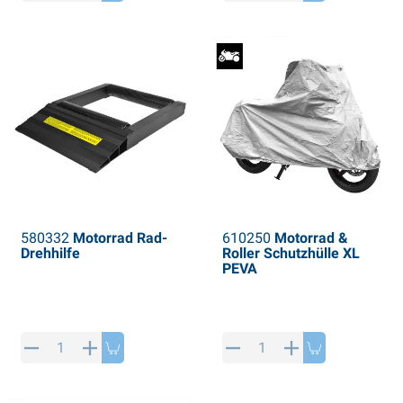
PP Artikel
interprodukte
L-KO Artikel
chneeketten
580332
Motorrad Rad-
610250
Motorrad &
Drehhilfe
Roller Schutzhülle XL
PEVA