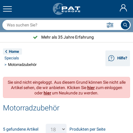
nhängernetze & Zubehör
uto Innenraum
chutzhüllen
nlegen
ampen
euerlöscher & Feuer-Löschdecken
ahrradzubehör
asStop® Produkten
Nederlands
bdeckplanen
ahrzeugaußenbereich
ohnwagen & Wohnmobil außenbereich
nkern
otorradzubehör
Mehr als 35 Jahre Erfahrung
English
nhängerelektrik
atterieladegeräte & Solarartikel
ohnwagen & Wohnmobil innenbereich
eckausstattung und Beschläge
m Freien
Home
Français
Specials
Hilfe?
nhänger beleuchtung
pannungswandler
lektrizität
aken und Schäkel
erkzeuge
Motorradzubehör
Svenska
nhänger Beleuchtung Aspöck
2V & 24V Zubehör
as zubehör
egelsport
abelbinder
Sie sind nicht eingeloggt. Aus diesem Grund können Sie nicht alle
Norsk
Artikel sehen, die wir anbieten. Klicken Sie
hier
zum einloggen
nhänger Beleuchtung Radex
uto-Ganz- & Halbgaragen
aushalt
icherheit
iverses
oder
hier
um Neukunde zu werden.
nhängerbeleuchtung LED
utowerkzeuge
flegeprodukte
eparatur Pflege
VARTA®
Dansk
Motorradzubehör
eleuchtungstafel
utolampen
echnisches zubehör
eil
ürschilder
Suomalainen
eflektoren
icherungen
elt zubehör
lanen und Zubehör
5 gefundene Artikel
Produkten per Seite