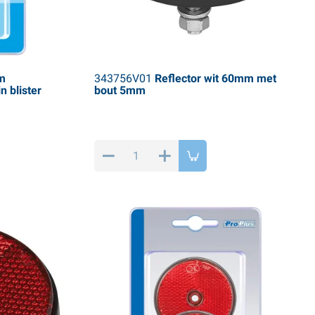
m
343756V01
Reflector wit 60mm met
n blister
bout 5mm