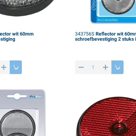
ector wit 60mm
343756S
Reflector wit 60m
stiging
schroefbevestiging 2 stuks i