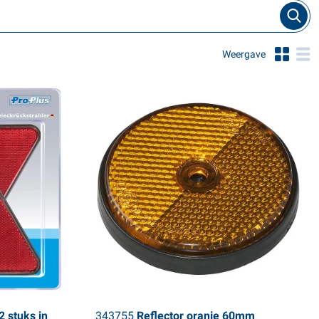
Weergave
2 stuks in
343755
Reflector oranje 60mm