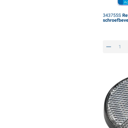
343755S
Ref
schroefbeves