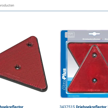
hoekreflector
343751S
Driehoekreflector 