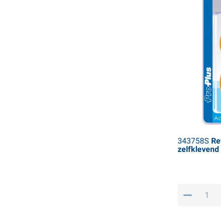
343758S
Ref
zelfklevend 