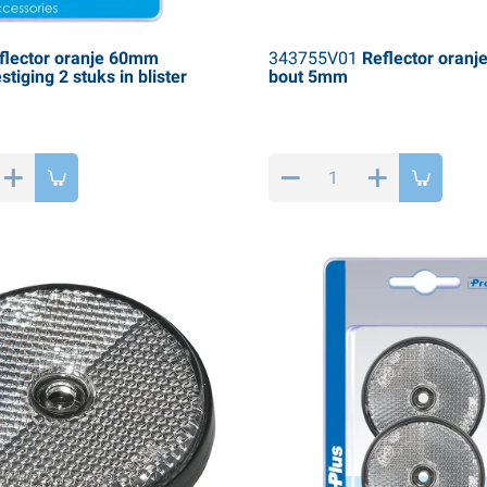
lector oranje 60mm
343755V01
Reflector oran
tiging 2 stuks in blister
bout 5mm