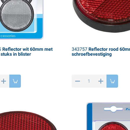
S
Reflector wit 60mm met
343757
Reflector rood 60
tuks in blister
schroefbevestiging