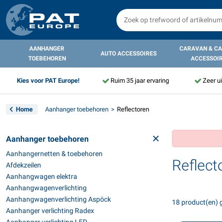
AANHANGER
CARAVAN & C
AUTO ACCESSOIRES
TOEBEHOREN
ACCESSOI
Kies voor PAT Europe!
Ruim 35 jaar ervaring
Zeer u
Home
Aanhanger toebehoren
Reflectoren
Aanhanger toebehoren
Aanhangernetten & toebehoren
Reflect
Afdekzeilen
Aanhangwagen elektra
Aanhangwagenverlichting
Aanhangwagenverlichting Aspöck
18 product(en)
Aanhanger verlichting Radex