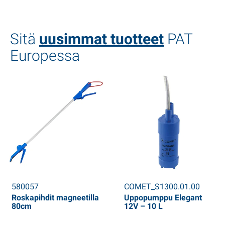
Sitä
uusimmat tuotteet
PAT
Europessa
580057
COMET_S1300.01.00
Roskapihdit magneetilla
Uppopumppu Elegant
80cm
12V – 10 L