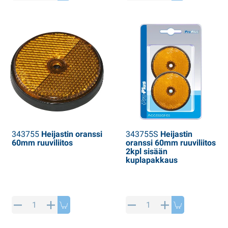
PP artikkeleita
alvituotteet
L-KO artikkeleita
umiketjut
343755
Heijastin oranssi
343755S
Heijastin
60mm ruuviliitos
oranssi 60mm ruuviliitos
2kpl sisään
kuplapakkaus