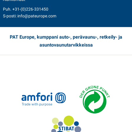
Puh.
+31-(0)226-331450
S-posti:
info@pateurope.com
PAT Europe, kumppani auto-, perävaunu-, retkeily- ja
asuntovaunutarvikkeissa