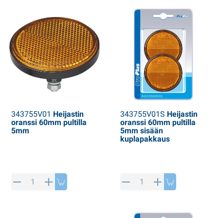
343755V01
Heijastin
343755V01S
Heijastin
oranssi 60mm pultilla
oranssi 60mm pultilla
5mm
5mm sisään
kuplapakkaus