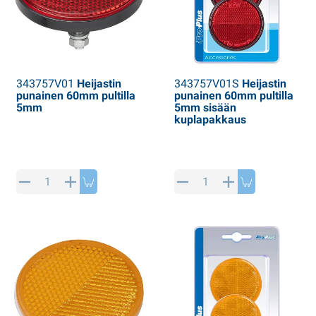
343757V01
Heijastin
343757V01S
Heijastin
punainen 60mm pultilla
punainen 60mm pultilla
5mm
5mm sisään
kuplapakkaus