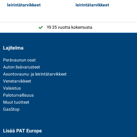
leirintätarvikkeet
leirintätarvikkeet
Yli 35 vuotta kokemusta
Lajitelma
Perävaunun osat
Auton lisävarusteet
Asuntovaunu- ja leirintätarvikkeet
Venetarvikkeet
Valaistus
Paloturvallisuus
Muut tuotteet
GasStop
Lisää PAT Europe