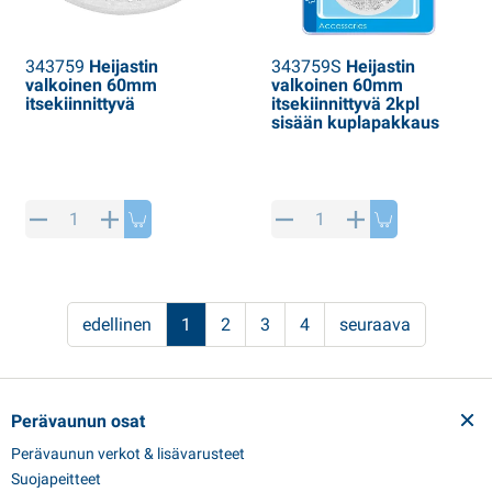
343759
Heijastin
343759S
Heijastin
valkoinen 60mm
valkoinen 60mm
itsekiinnittyvä
itsekiinnittyvä 2kpl
sisään kuplapakkaus
edellinen
1
2
3
4
seuraava
Perävaunun osat
Perävaunun verkot & lisävarusteet
Suojapeitteet