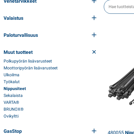
Venetarvikkeet
Valaistus
Paloturvallisuus
Muut tuotteet
Polkupyörän lisävarusteet
Moottoripyörän lisävarusteet
Ulkoilma
Työkalut
Nippusiteet
Sekalaista
VARTA®
BRUNOX®
Ovikyltti
GasStop
480055
Nipp