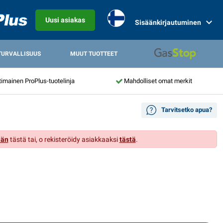
Uusi asiakas
Sisäänkirjautuminen
TURVALLISUUS
MUUT TUOTTEET
mainen ProPlus-tuotelinja
Mahdolliset omat merkit
Tarvitsetko apua?
ään
tästä tai, o rekisteröidy asiakkaaksi
tästä
.