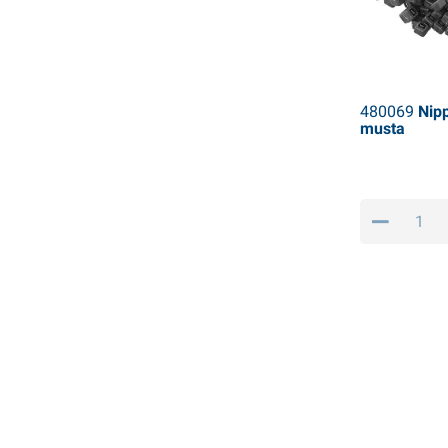
480069
Nipp
musta