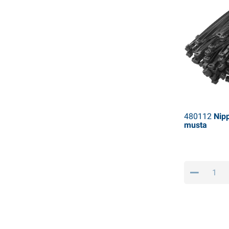
480112
Nipp
musta