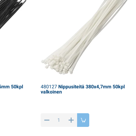
,5mm 50kpl
480127
Nippusiteitä 380x4,7mm 50kpl
valkoinen