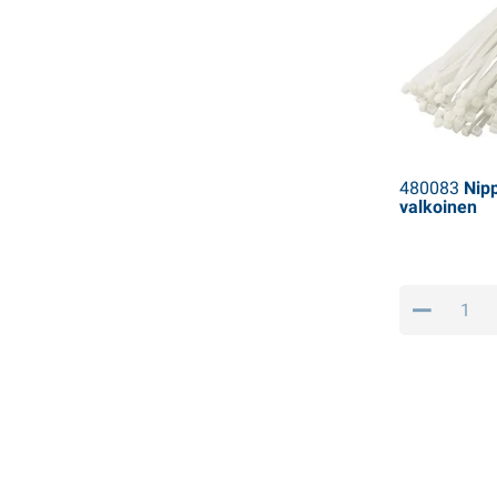
480083
Nipp
valkoinen