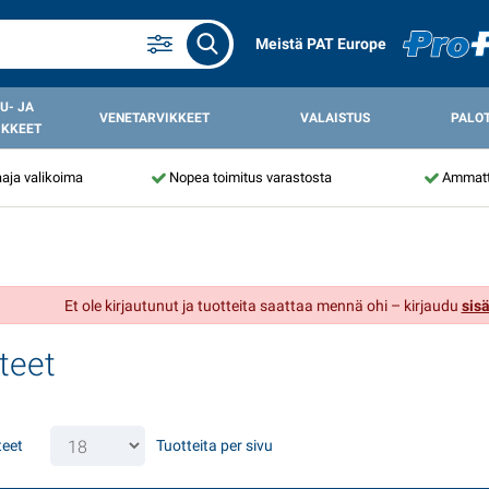
Meistä PAT Europe
U- JA
VENETARVIKKEET
VALAISTUS
PALO
IKKEET
aja valikoima
Nopea toimitus varastosta
Ammatti
Et ole kirjautunut ja tuotteita saattaa mennä ohi – kirjaudu
sis
teet
teet
Tuotteita per sivu