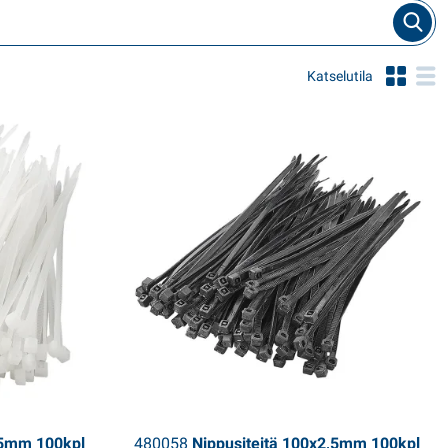
Katselutila
,5mm 100kpl
480058
Nippusiteitä 100x2,5mm 100kpl