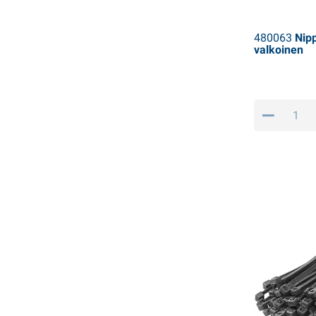
480063
Nipp
valkoinen