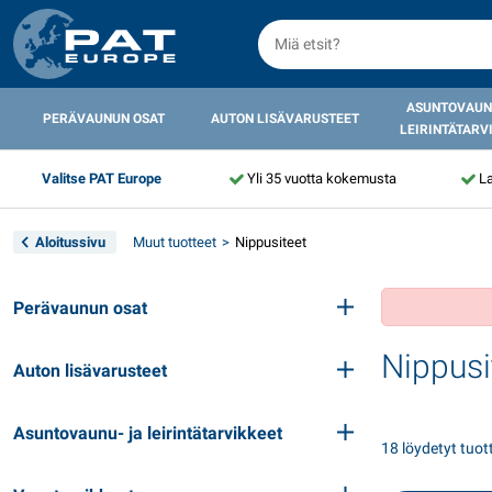
ASUNTOVAUN
PERÄVAUNUN OSAT
AUTON LISÄVARUSTEET
LEIRINTÄTARV
Valitse PAT Europe
Yli 35 vuotta kokemusta
La
Aloitussivu
Muut tuotteet
Nippusiteet
Perävaunun osat
Nippusi
Auton lisävarusteet
Asuntovaunu- ja leirintätarvikkeet
18 löydetyt tuot