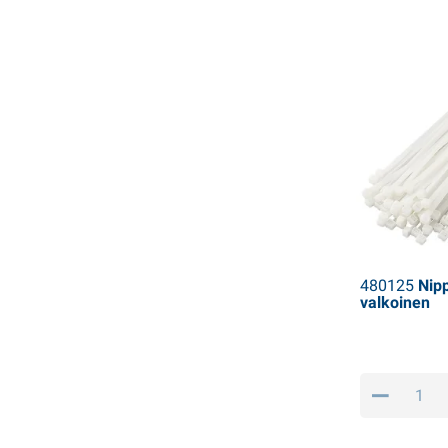
480125
Nipp
valkoinen