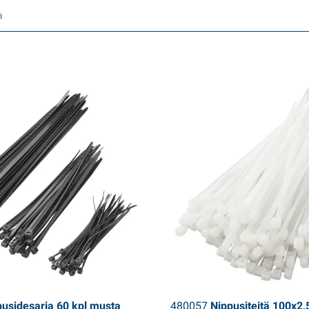
usidesarja 60 kpl musta
480057
Nippusiteitä 100x2