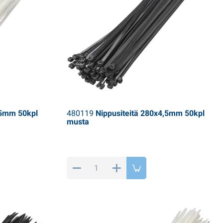
,5mm 50kpl
480119
Nippusiteitä 280x4,5mm 50kpl
musta