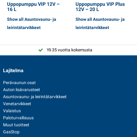
Uppopumppu VIP 12V –
Uppopumppu VIP Plus
16 L
12V – 20 L
Show all Asuntovaunu- ja
Show all Asuntovaunu- ja
leirintätarvikkeet
leirintätarvikkeet
Yli 35 vuotta kokemusta
Lajitelma
Perävaunun osat
Auton lisävarusteet
Asuntovaunu- ja leirintätarvikkeet
Venetarvikkeet
Valaistus
Paloturvallisuus
Muut tuotteet
GasStop