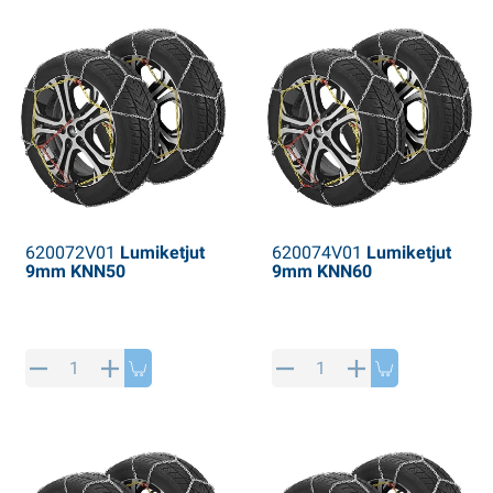
PP artikkeleita
alvituotteet
L-KO artikkeleita
umiketjut
620072V01
Lumiketjut
620074V01
Lumiketjut
9mm KNN50
9mm KNN60