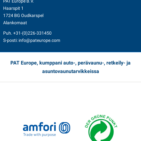
PAT Europe B.V.
Haarspit 1
1724 BG Oudkarspel
Alankomaat
Puh.
+31-(0)226-331450
S-posti:
info@pateurope.com
PAT Europe, kumppani auto-, perävaunu-, retkeily- ja
asuntovaunutarvikkeissa