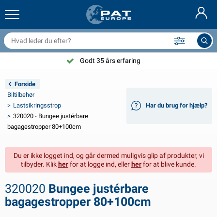
railernet & tilbehør
il indvendig
eskyttelsesetuier
ortøjning
amper
ykeltilbehør
asStop® produkter
Brandslukker & brandtæpper
Nederlands
resseninger
il udvendig
ampingvogn & autocamper udvendig
nkering
otorcykeltilbehør
Godt 35 års erfaring
Deutsch
lektrisk udstyr til trailer
atteriopladere & solprodukter
ampingvogn & bobil invendig
æksdele og beslag
dendørs
Forside
English
Biltilbehør
railer Belysning
mformere
lektricitet
roge og sjækler
ærktøj
Lastsikringsstrop
Har du brug for hjælp?
320020 - Bungee justérbare
Français
railer Belysning Aspöck
2V & 24V tilbehør
ilbehør til gas
ejlsport
abelbindere
bagagestropper 80+100cm
Svenska
railer Belysning Radex
il- og topbetræk
usstand
ikkerhed
iverse
Du er ikke logget ind, og går dermed muligvis glip af produkter, vi
tilbyder. Klik
her
for at logge ind, eller
her
for at blive kunde.
ED-belysning for tilhengere
ilværktøj
edligeholdelsesprodukter
eparation og vedligeholdelse
VARTA®
Norsk
320020
Bungee justérbare
railer panel
ilpærer
eknisk tilbehør
eb
ørskilte
Suomalainen
bagagestropper 80+100cm
eflektorer
ikringer
elt tilbehør
eskyttelse covers og tilbehør