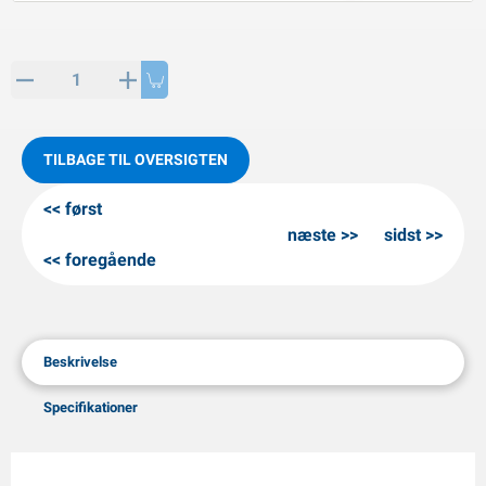
PP artikler
interprodukter
L-KO artikler
nekæder
TILBAGE TIL OVERSIGTEN
først
næste
sidst
foregående
Beskrivelse
Specifikationer