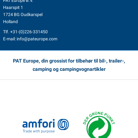
PAT Europe B.V.
Haarspit 1
1724 BG Oudkarspel
Holland
Tlf.
+31-(0)226-331450
E-mail:
info@pateurope.com
PAT Europe, din grossist for tilbehør til bil-, trailer-,
camping og campingvognartikler