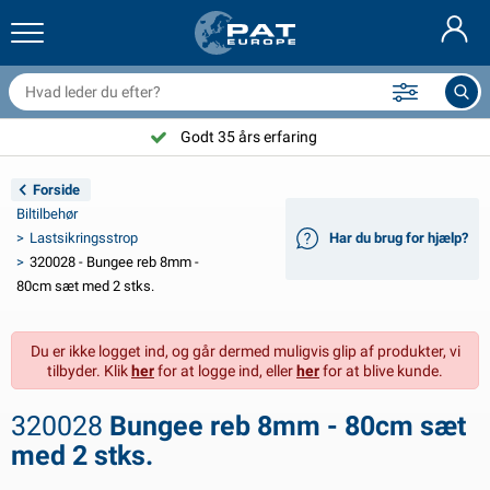
railernet & tilbehør
il indvendig
eskyttelsesetuier
ortøjning
amper
ykeltilbehør
asStop® produkter
Brandslukker & brandtæpper
Nederlands
resseninger
il udvendig
ampingvogn & autocamper udvendig
nkering
otorcykeltilbehør
Godt 35 års erfaring
Deutsch
lektrisk udstyr til trailer
atteriopladere & solprodukter
ampingvogn & bobil invendig
æksdele og beslag
dendørs
Forside
English
Biltilbehør
railer Belysning
mformere
lektricitet
roge og sjækler
ærktøj
Lastsikringsstrop
Har du brug for hjælp?
320028 - Bungee reb 8mm -
Français
railer Belysning Aspöck
2V & 24V tilbehør
ilbehør til gas
ejlsport
abelbindere
80cm sæt med 2 stks.
Svenska
railer Belysning Radex
il- og topbetræk
usstand
ikkerhed
iverse
Du er ikke logget ind, og går dermed muligvis glip af produkter, vi
tilbyder. Klik
her
for at logge ind, eller
her
for at blive kunde.
ED-belysning for tilhengere
ilværktøj
edligeholdelsesprodukter
eparation og vedligeholdelse
VARTA®
Norsk
320028
Bungee reb 8mm - 80cm sæt
railer panel
ilpærer
eknisk tilbehør
eb
ørskilte
Suomalainen
med 2 stks.
eflektorer
ikringer
elt tilbehør
eskyttelse covers og tilbehør