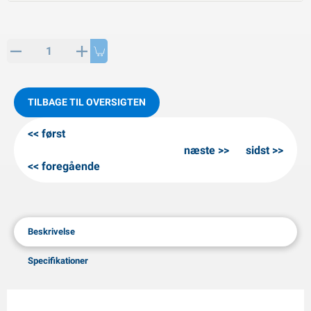
PP artikler
interprodukter
L-KO artikler
nekæder
TILBAGE TIL OVERSIGTEN
først
næste
sidst
foregående
Beskrivelse
Specifikationer