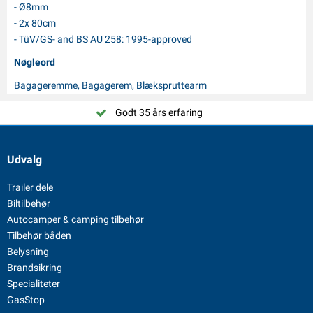
- Ø8mm
- 2x 80cm
- TüV/GS- and BS AU 258: 1995-approved
Nøgleord
Bagageremme, Bagagerem, Blækspruttearm
Godt 35 års erfaring
Udvalg
Trailer dele
Biltilbehør
Autocamper & camping tilbehør
Tilbehør båden
Belysning
Brandsikring
Specialiteter
GasStop