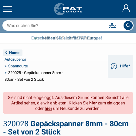
nhängernetze & Zubehör
uto Innenraum
chutzhüllen
nlegen
ampen
euerlöscher & Feuer-Löschdecken
ahrradzubehör
asStop® Produkten
Nederlands
bdeckplanen
ahrzeugaußenbereich
ohnwagen & Wohnmobil außenbereich
nkern
otorradzubehör
Entscheiden Sie sich für PAT Europe!
Mehr als 35 Jahre Erfahrung
English
nhängerelektrik
atterieladegeräte & Solarartikel
ohnwagen & Wohnmobil innenbereich
eckausstattung und Beschläge
m Freien
Home
Français
Autozubehör
nhänger beleuchtung
pannungswandler
lektrizität
aken und Schäkel
erkzeuge
Spanngurte
Hilfe?
320028 - Gepäckspanner 8mm -
Svenska
nhänger Beleuchtung Aspöck
2V & 24V Zubehör
as zubehör
egelsport
abelbinder
80cm - Set von 2 Stück
Norsk
nhänger Beleuchtung Radex
uto-Ganz- & Halbgaragen
aushalt
icherheit
iverses
Sie sind nicht eingeloggt. Aus diesem Grund können Sie nicht alle
Artikel sehen, die wir anbieten. Klicken Sie
hier
zum einloggen
nhängerbeleuchtung LED
utowerkzeuge
flegeprodukte
eparatur Pflege
VARTA®
Dansk
oder
hier
um Neukunde zu werden.
eleuchtungstafel
utolampen
echnisches zubehör
eil
ürschilder
Suomalainen
320028
Gepäckspanner 8mm - 80cm
- Set von 2 Stück
eflektoren
icherungen
elt zubehör
lanen und Zubehör