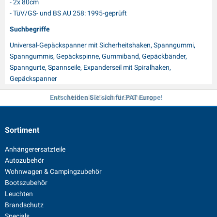
- 2x 80cm
- TüV/GS- und BS AU 258: 1995-geprüft
Suchbegriffe
Universal-Gepäckspanner mit Sicherheitshaken, Spanngummi,
Spanngummis, Gepäckspinne, Gummiband, Gepäckbänder,
Spanngurte, Spannseile, Expanderseil mit Spiralhaken,
Gepäckspanner
Entscheiden Sie sich für PAT Europe!
Mehr als 35 Jahre Erfahrung
Sortiment
Anhängerersatzteile
Autozubehör
Wohnwagen & Campingzubehör
Bootszubehör
Leuchten
Brandschutz
Specials