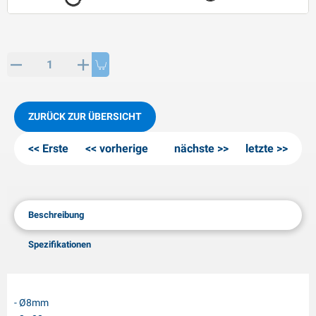
PP Artikel
interprodukte
L-KO Artikel
chneeketten
ZURÜCK ZUR ÜBERSICHT
Erste
vorherige
nächste
letzte
Beschreibung
Spezifikationen
- Ø8mm