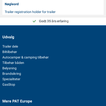
Nøgleord
Trailer registration holder for trailer
Vælg PAT Europe!
Godt 35 års erfaring
Udvalg
Trailer dele
Biltilbehør
Autocamper & camping tilbehør
Tilbehør båden
Belysning
Brandsikring
Specialiteter
GasStop
Mere PAT Europe