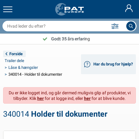
railernet & tilbehør
il indvendig
eskyttelsesetuier
ortøjning
amper
ykeltilbehør
asStop® produkter
Brandslukker & brandtæpper
Nederlands
resseninger
il udvendig
ampingvogn & autocamper udvendig
nkering
otorcykeltilbehør
Vælg PAT Europe!
Godt 35 års erfaring
Deutsch
lektrisk udstyr til trailer
atteriopladere & solprodukter
ampingvogn & bobil invendig
æksdele og beslag
dendørs
Forside
English
Trailer dele
Har du brug for hjælp?
railer Belysning
mformere
lektricitet
roge og sjækler
ærktøj
Låse & hængsler
340014 - Holder til dokumenter
Français
railer Belysning Aspöck
2V & 24V tilbehør
ilbehør til gas
ejlsport
abelbindere
Svenska
Du er ikke logget ind, og går dermed muligvis glip af produkter, vi
railer Belysning Radex
il- og topbetræk
usstand
ikkerhed
iverse
tilbyder. Klik
her
for at logge ind, eller
her
for at blive kunde.
ED-belysning for tilhengere
ilværktøj
edligeholdelsesprodukter
eparation og vedligeholdelse
VARTA®
Norsk
340014
Holder til dokumenter
railer panel
ilpærer
eknisk tilbehør
eb
ørskilte
Suomalainen
eflektorer
ikringer
elt tilbehør
eskyttelse covers og tilbehør