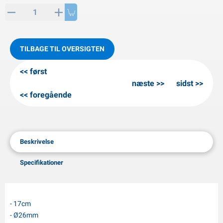
PP artikler
interprodukter
L-KO artikler
nekæder
TILBAGE TIL OVERSIGTEN
først
næste
sidst
foregående
Beskrivelse
Specifikationer
- 17cm
- Ø26mm