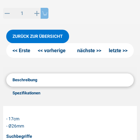
PP Artikel
interprodukte
L-KO Artikel
chneeketten
ZURÜCK ZUR ÜBERSICHT
Erste
vorherige
nächste
letzte
Beschreibung
Spezifikationen
- 17cm
- Ø26mm
Suchbegriffe