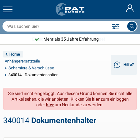
nhängernetze & Zubehör
uto Innenraum
chutzhüllen
nlegen
ampen
euerlöscher & Feuer-Löschdecken
ahrradzubehör
asStop® Produkten
Nederlands
bdeckplanen
ahrzeugaußenbereich
ohnwagen & Wohnmobil außenbereich
nkern
otorradzubehör
Entscheiden Sie sich für PAT Europe!
Mehr als 35 Jahre Erfahrung
English
nhängerelektrik
atterieladegeräte & Solarartikel
ohnwagen & Wohnmobil innenbereich
eckausstattung und Beschläge
m Freien
Home
Français
Anhängerersatzteile
Hilfe?
nhänger beleuchtung
pannungswandler
lektrizität
aken und Schäkel
erkzeuge
Scharniere & Verschlüsse
340014 - Dokumentenhalter
Svenska
nhänger Beleuchtung Aspöck
2V & 24V Zubehör
as zubehör
egelsport
abelbinder
Norsk
Sie sind nicht eingeloggt. Aus diesem Grund können Sie nicht alle
nhänger Beleuchtung Radex
uto-Ganz- & Halbgaragen
aushalt
icherheit
iverses
Artikel sehen, die wir anbieten. Klicken Sie
hier
zum einloggen
oder
hier
um Neukunde zu werden.
nhängerbeleuchtung LED
utowerkzeuge
flegeprodukte
eparatur Pflege
VARTA®
Dansk
340014
Dokumentenhalter
eleuchtungstafel
utolampen
echnisches zubehör
eil
ürschilder
Suomalainen
eflektoren
icherungen
elt zubehör
lanen und Zubehör