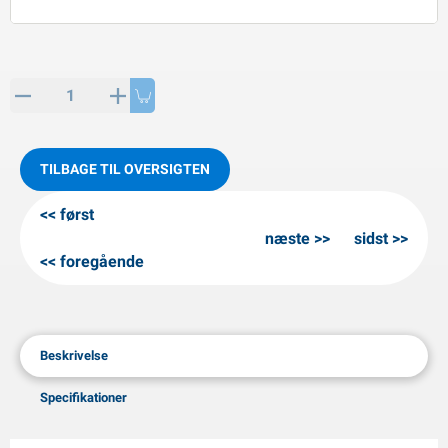
PP artikler
interprodukter
L-KO artikler
nekæder
TILBAGE TIL OVERSIGTEN
først
næste
sidst
foregående
Beskrivelse
Specifikationer