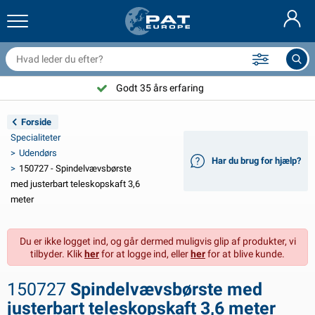
railernet & tilbehør
il indvendig
eskyttelsesetuier
ortøjning
amper
ykeltilbehør
asStop® produkter
Brandslukker & brandtæpper
Nederlands
resseninger
il udvendig
ampingvogn & autocamper udvendig
nkering
otorcykeltilbehør
Godt 35 års erfaring
Deutsch
lektrisk udstyr til trailer
atteriopladere & solprodukter
ampingvogn & bobil invendig
æksdele og beslag
dendørs
Forside
English
Specialiteter
railer Belysning
mformere
lektricitet
roge og sjækler
ærktøj
Udendørs
Har du brug for hjælp?
150727 - Spindelvævsbørste
Français
railer Belysning Aspöck
2V & 24V tilbehør
ilbehør til gas
ejlsport
abelbindere
med justerbart teleskopskaft 3,6
meter
Svenska
railer Belysning Radex
il- og topbetræk
usstand
ikkerhed
iverse
Du er ikke logget ind, og går dermed muligvis glip af produkter, vi
ED-belysning for tilhengere
ilværktøj
edligeholdelsesprodukter
eparation og vedligeholdelse
VARTA®
Norsk
tilbyder. Klik
her
for at logge ind, eller
her
for at blive kunde.
railer panel
ilpærer
eknisk tilbehør
eb
ørskilte
Suomalainen
150727
Spindelvævsbørste med
eflektorer
ikringer
elt tilbehør
eskyttelse covers og tilbehør
justerbart teleskopskaft 3,6 meter