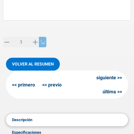
rtículos de SPP
roductos para invierno
rtículos AL-KO
adenas invernales
VOLVER AL RESUMEN
siguiente
primero
previo
última
Descripción
Especificaciones