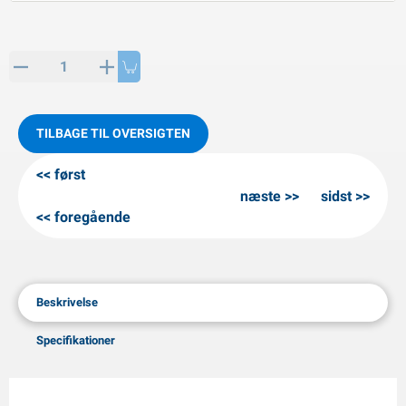
PP artikler
interprodukter
L-KO artikler
nekæder
TILBAGE TIL OVERSIGTEN
først
næste
sidst
foregående
Beskrivelse
Specifikationer