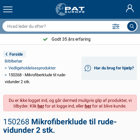
railernet & tilbehør
il indvendig
eskyttelsesetuier
ortøjning
amper
ykeltilbehør
asStop® produkter
Brandslukker & brandtæpper
Nederlands
resseninger
il udvendig
ampingvogn & autocamper udvendig
nkering
otorcykeltilbehør
Godt 35 års erfaring
Deutsch
lektrisk udstyr til trailer
atteriopladere & solprodukter
ampingvogn & bobil invendig
æksdele og beslag
dendørs
Forside
English
Biltilbehør
railer Belysning
mformere
lektricitet
roge og sjækler
ærktøj
Vedligeholdelsesprodukter
Har du brug for hjælp?
150268 - Mikrofiberklude til rude-
Français
railer Belysning Aspöck
2V & 24V tilbehør
ilbehør til gas
ejlsport
abelbindere
vidunder 2 stk.
Svenska
railer Belysning Radex
il- og topbetræk
usstand
ikkerhed
iverse
Du er ikke logget ind, og går dermed muligvis glip af produkter, vi
tilbyder. Klik
her
for at logge ind, eller
her
for at blive kunde.
ED-belysning for tilhengere
ilværktøj
edligeholdelsesprodukter
eparation og vedligeholdelse
VARTA®
Norsk
150268
Mikrofiberklude til rude-
railer panel
ilpærer
eknisk tilbehør
eb
ørskilte
Suomalainen
vidunder 2 stk.
eflektorer
ikringer
elt tilbehør
eskyttelse covers og tilbehør