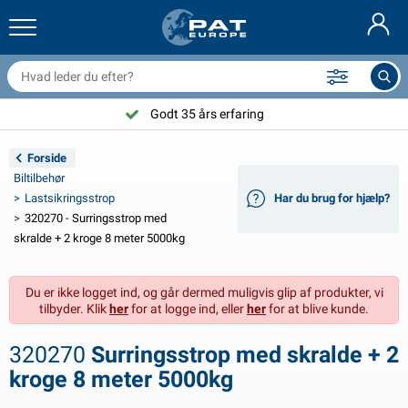
railernet & tilbehør
il indvendig
eskyttelsesetuier
ortøjning
amper
ykeltilbehør
asStop® produkter
Brandslukker & brandtæpper
Nederlands
resseninger
il udvendig
ampingvogn & autocamper udvendig
nkering
otorcykeltilbehør
Godt 35 års erfaring
Deutsch
lektrisk udstyr til trailer
atteriopladere & solprodukter
ampingvogn & bobil invendig
æksdele og beslag
dendørs
Forside
English
Biltilbehør
railer Belysning
mformere
lektricitet
roge og sjækler
ærktøj
Lastsikringsstrop
Har du brug for hjælp?
320270 - Surringsstrop med
Français
railer Belysning Aspöck
2V & 24V tilbehør
ilbehør til gas
ejlsport
abelbindere
skralde + 2 kroge 8 meter 5000kg
Svenska
railer Belysning Radex
il- og topbetræk
usstand
ikkerhed
iverse
Du er ikke logget ind, og går dermed muligvis glip af produkter, vi
tilbyder. Klik
her
for at logge ind, eller
her
for at blive kunde.
ED-belysning for tilhengere
ilværktøj
edligeholdelsesprodukter
eparation og vedligeholdelse
VARTA®
Norsk
320270
Surringsstrop med skralde + 2
railer panel
ilpærer
eknisk tilbehør
eb
ørskilte
Suomalainen
kroge 8 meter 5000kg
eflektorer
ikringer
elt tilbehør
eskyttelse covers og tilbehør