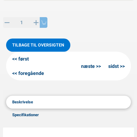
PP artikler
interprodukter
L-KO artikler
nekæder
TILBAGE TIL OVERSIGTEN
først
næste
sidst
foregående
Beskrivelse
Specifikationer