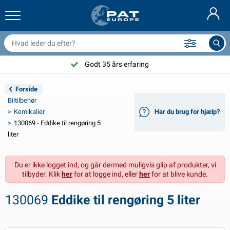
railernet & tilbehør
il indvendig
eskyttelsesetuier
ortøjning
amper
ykeltilbehør
asStop® produkter
Brandslukker & brandtæpper
Nederlands
resseninger
il udvendig
ampingvogn & autocamper udvendig
nkering
otorcykeltilbehør
Vælg PAT Europe!
Godt 35 års erfaring
Deutsch
lektrisk udstyr til trailer
atteriopladere & solprodukter
ampingvogn & bobil invendig
æksdele og beslag
dendørs
Forside
English
Biltilbehør
railer Belysning
mformere
lektricitet
roge og sjækler
ærktøj
Kemikalier
Har du brug for hjælp?
130069 - Eddike til rengøring 5
Français
railer Belysning Aspöck
2V & 24V tilbehør
ilbehør til gas
ejlsport
abelbindere
liter
Svenska
railer Belysning Radex
il- og topbetræk
usstand
ikkerhed
iverse
Du er ikke logget ind, og går dermed muligvis glip af produkter, vi
tilbyder. Klik
her
for at logge ind, eller
her
for at blive kunde.
ED-belysning for tilhengere
ilværktøj
edligeholdelsesprodukter
eparation og vedligeholdelse
VARTA®
Norsk
130069
Eddike til rengøring 5 liter
railer panel
ilpærer
eknisk tilbehør
eb
ørskilte
Suomalainen
eflektorer
ikringer
elt tilbehør
eskyttelse covers og tilbehør