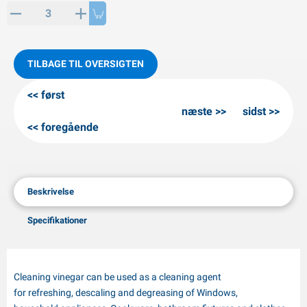
PP artikler
interprodukter
L-KO artikler
nekæder
TILBAGE TIL OVERSIGTEN
først
næste
sidst
foregående
Beskrivelse
Specifikationer
Cleaning vinegar can be used as a cleaning agent
for refreshing, descaling and degreasing of Windows,