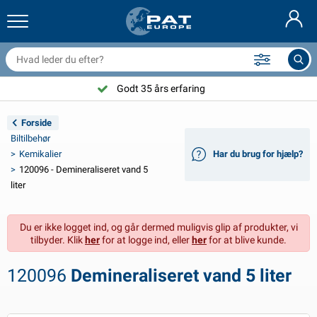
railernet & tilbehør
il indvendig
eskyttelsesetuier
ortøjning
amper
ykeltilbehør
asStop® produkter
Brandslukker & brandtæpper
Nederlands
resseninger
il udvendig
ampingvogn & autocamper udvendig
nkering
otorcykeltilbehør
Godt 35 års erfaring
Deutsch
lektrisk udstyr til trailer
atteriopladere & solprodukter
ampingvogn & bobil invendig
æksdele og beslag
dendørs
Forside
English
Biltilbehør
railer Belysning
mformere
lektricitet
roge og sjækler
ærktøj
Kemikalier
Har du brug for hjælp?
120096 - Demineraliseret vand 5
Français
railer Belysning Aspöck
2V & 24V tilbehør
ilbehør til gas
ejlsport
abelbindere
liter
Svenska
railer Belysning Radex
il- og topbetræk
usstand
ikkerhed
iverse
Du er ikke logget ind, og går dermed muligvis glip af produkter, vi
tilbyder. Klik
her
for at logge ind, eller
her
for at blive kunde.
ED-belysning for tilhengere
ilværktøj
edligeholdelsesprodukter
eparation og vedligeholdelse
VARTA®
Norsk
120096
Demineraliseret vand 5 liter
railer panel
ilpærer
eknisk tilbehør
eb
ørskilte
Suomalainen
eflektorer
ikringer
elt tilbehør
eskyttelse covers og tilbehør