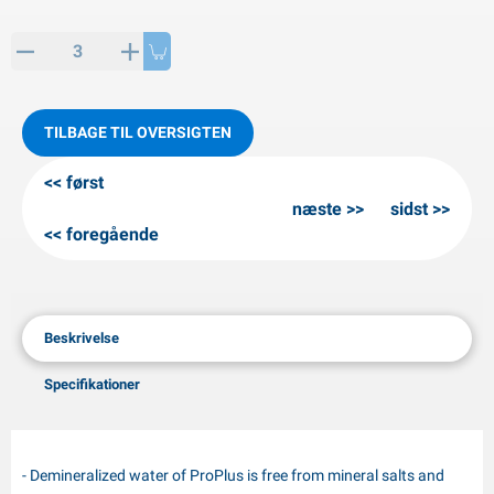
PP artikler
interprodukter
L-KO artikler
nekæder
TILBAGE TIL OVERSIGTEN
først
næste
sidst
foregående
Beskrivelse
Specifikationer
- Demineralized water of ProPlus is free from mineral salts and