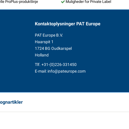
lle ProPlus-produktlinje
Muligheder for Private Label
Kontaktoplysninger
PAT Europe
PAT Europe B.V.
Haarspit 1
1724 BG Oudkarspel
Holland
Tlf.
+31-(0)226-331450
E-mail:
info@pateurope.com
vognartikler