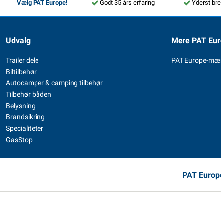
Vælg PAT Europe!
Godt 35 års erfaring
Yderst bre
Udvalg
Mere PAT Eur
Trailer dele
PAT Europe-mæ
Biltilbehør
Autocamper & camping tilbehør
Tilbehør båden
Belysning
Brandsikring
Specialiteter
GasStop
PAT Europe,