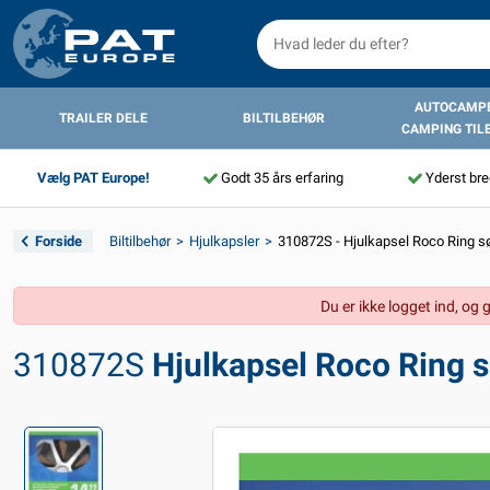
AUTOCAMPE
TRAILER DELE
BILTILBEHØR
CAMPING TIL
Vælg PAT Europe!
Godt 35 års erfaring
Yderst bre
Forside
Biltilbehør
Hjulkapsler
310872S - Hjulkapsel Roco Ring sø
Du er ikke logget ind, og 
310872S
Hjulkapsel Roco Ring s