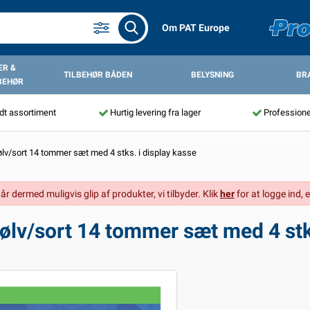
Om PAT Europe
R &
TILBEHØR BÅDEN
BELYSNING
BR
BEHØR
dt assortiment
Hurtig levering fra lager
Professione
lv/sort 14 tommer sæt med 4 stks. i display kasse
går dermed muligvis glip af produkter, vi tilbyder. Klik
her
for at logge ind, e
ølv/sort 14 tommer sæt med 4 stks